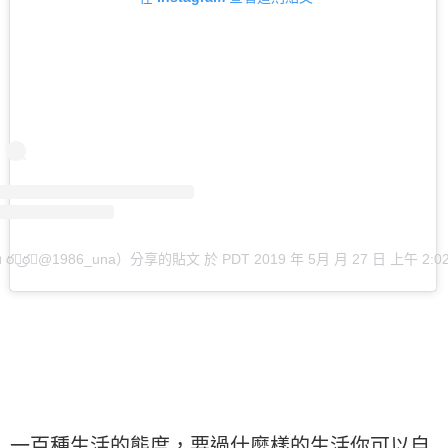
 ఠఠ͜ఠ（@1986_una）分享的貼文
於
PDT 2019 年 5月 月 27 日 上午 2:0
一百種生活的態度，要過什麼樣的生活你可以自