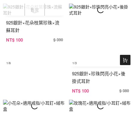
925銀針×花朵枝葉珍珠×流
蘇耳針
NT
$ 100
$ 390
1
/6
1
/3
925銀針×珍珠閃亮小花×後
掛式耳針
NT
$ 100
$ 380