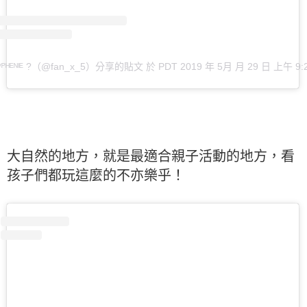
ᴿᵞᴾᴴᴱᴺᴵᴱ ?（@fan_x_5）分享的貼文
於
PDT 2019 年 5月 月 29 日 上午 9:
大自然的地方，就是最適合親子活動的地方，看
孩子們都玩這麼的不亦樂乎！