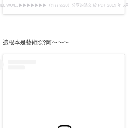
LL WU/EJ▶▶▶▶▶▶▶（@ssn520）分享的貼文
於
PDT 2019 年 5
這根本是藝術照?阿～～～