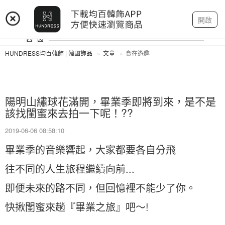
登入
註冊
我的帳戶
開啟
HUNDRESS均百韓飾 | 韓國飾品
文章
食在遊趣
陽明山繡球花滿開，畢業季即將到來，是不是
該找閨蜜來去拍一下呢！??
2019-06-06 08:58:10
畢業季的音樂響起，大家都要各自分飛
往不同的人生旅程繼續向前...
即便未來的路不同，但回憶裡不能少了你。
快揪閨蜜來趟『畢業之旅』吧～!