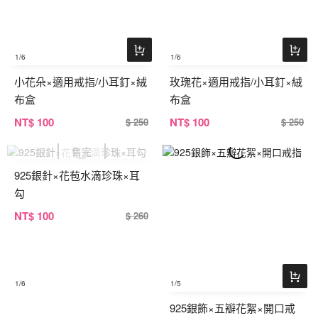
1
/6
1
/6
小花朵×適用戒指/小耳釘×絨
玫瑰花×適用戒指/小耳釘×絨
布盒
布盒
NT
$ 100
NT
$ 100
$ 250
$ 250
925銀針×花苞水滴珍珠×耳
勾
NT
$ 100
$ 260
1
/6
1
/5
925銀飾×五瓣花絮×開口戒