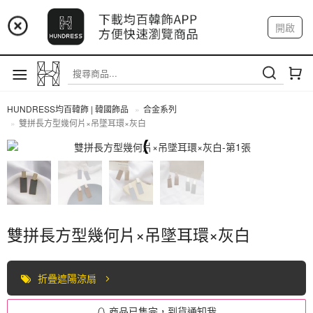
📢 市集預告：9/4-9/6 淡水捷運站
開啟
登入
註冊
📢 市集預告：9/12-9/13 八里海巡基地
我的帳戶
📢 市集預告：8/22-8/23 桃園青埔置地廣場
HUNDRESS均百韓飾 | 韓國飾品
合金系列
雙拼長方型幾何片×吊墜耳環×灰白
合金系列
雙拼長方型幾何片×吊墜耳環×灰白
折疊遮陽涼扇
商品已售完，到貨通知我