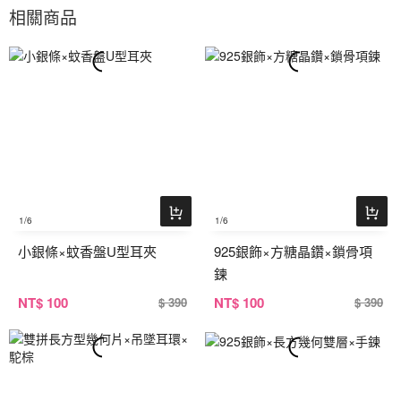
相關商品
1
/6
1
/6
小銀條×蚊香盤U型耳夾
925銀飾×方糖晶鑽×鎖骨項
鍊
NT
$ 100
NT
$ 100
$ 390
$ 390