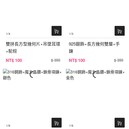
1
/4
1
/3
雙拼長方型幾何片×吊墜耳環
925銀飾×長方幾何雙層×手
×駝棕
鍊
NT
$ 100
NT
$ 100
$ 350
$ 350
1
/6
1
/6