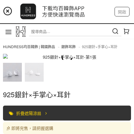
📢 市集預告：9/4-9/6 淡水捷運站
開啟
登入
註冊
📢 市集預告：9/12-9/13 八里海巡基地
我的帳戶
📢 市集預告：8/22-8/23 桃園青埔置地廣場
HUNDRESS均百韓飾 | 韓國飾品
銀飾耳飾
925銀針×手掌心×耳針
全部商品
925銀針×手掌心×耳針
折疊遮陽涼扇
即將完售，請把握選購