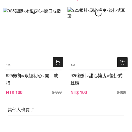
1
/6
1
/6
925銀飾×永恆初心×開口戒
925銀針×甜心搖曳×後掛式
指
耳環
NT
$ 100
NT
$ 100
$ 390
$ 320
其他人也買了