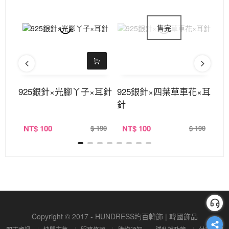
耳針
925銀針×光腳丫子×耳針
925銀針×四葉草車花×耳
9
針
NT
$ 100
NT
$ 100
N
390
$ 190
$ 190
Copyright © 2017 - HUNDRESS均百韓飾 | 韓國飾品