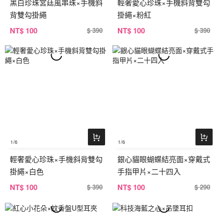
黑白珍珠宮廷風串珠×手機斜
輕奢愛心珍珠×手機斜背雙勾
背雙勾掛繩
掛繩×粉紅
NT
$ 100
NT
$ 100
$ 390
$ 390
1
/6
1
/6
輕奢愛心珍珠×手機斜背雙勾
銀心貓眼蝴蝶結亮面×穿戴式
掛繩×白色
手指甲片×二十四入
NT
$ 100
NT
$ 100
$ 390
$ 290