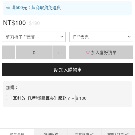
📣 滿500元：超商取貨免運費
NT$100
$190
剪刀梳子 **售完
F **售完
-
+
加入喜好清單
加入購物車
加購：
耳針改【U型塑膠耳夾】服務
$ 100
商品介紹
詳細規格
問答紀錄 (
0
)
穿戴&評論 (
0
)