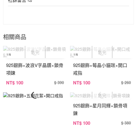
相關商品
1
/6
1
/6
925銀飾×波浪V字晶鑽×鎖骨
925銀飾×莓晶小貓咪×開口
項鍊
戒指
NT
$ 100
NT
$ 100
$ 390
$ 260
925銀飾×星月同輝×鎖骨項
鍊
NT
$ 100
$ 380