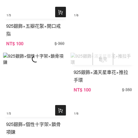
1
/5
1
/6
925銀飾×五瓣花絮×開口戒
指
NT
$ 100
$ 360
925銀飾×滿天星車花×推拉
手環
NT
$ 100
$ 350
1
/5
1
/6
925銀飾×個性十字架×鎖骨
項鍊