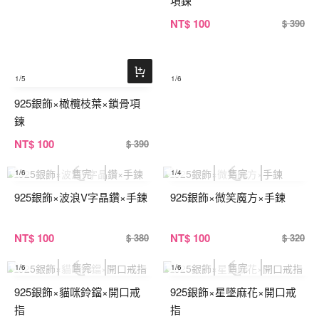
項鍊
NT
$ 100
$ 390
1
/5
1
/6
925銀飾×橄欖枝葉×鎖骨項
鍊
NT
$ 100
$ 390
1
/6
1
/4
925銀飾×波浪V字晶鑽×手鍊
925銀飾×微笑魔方×手鍊
NT
$ 100
NT
$ 100
$ 380
$ 320
1
/6
1
/6
925銀飾×貓咪鈴鐺×開口戒
925銀飾×星墜麻花×開口戒
指
指