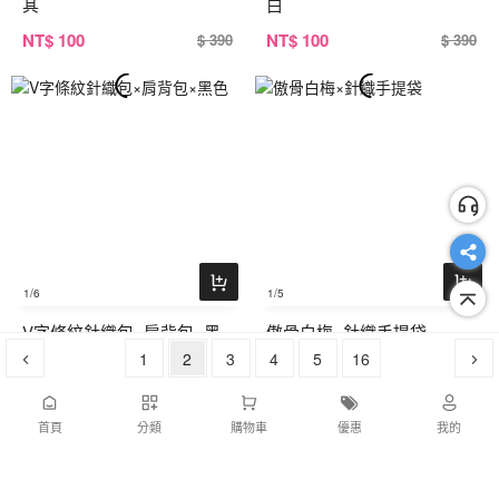
其
白
NT
$ 100
NT
$ 100
$ 390
$ 390
1
/6
1
/5
V字條紋針織包×肩背包×黑
傲骨白梅×針織手提袋
色
1
2
3
4
5
16
NT
$ 100
NT
$ 100
$ 390
$ 390
首頁
分類
購物車
優惠
我的