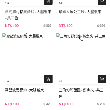
1
/6
1
/6
法式鄉村格紋蕾絲×大腸髮束
珍珠人魚公主紗×大腸髮束
×共二色
NT
$ 100
NT
$ 100
$ 320
$ 320
1
/6
1
/5
霧藍波點網紗×大腸髮束
三角幻彩醋酸×鯊魚夾×共三
色
NT
$ 100
NT
$ 100
$ 320
$ 290