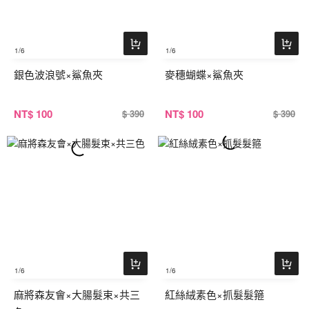
1
/6
1
/6
銀色波浪號×鯊魚夾
麥穗蝴蝶×鯊魚夾
NT
$ 100
NT
$ 100
$ 390
$ 390
1
/6
1
/6
麻將森友會×大腸髮束×共三
紅絲絨素色×抓髮髮箍