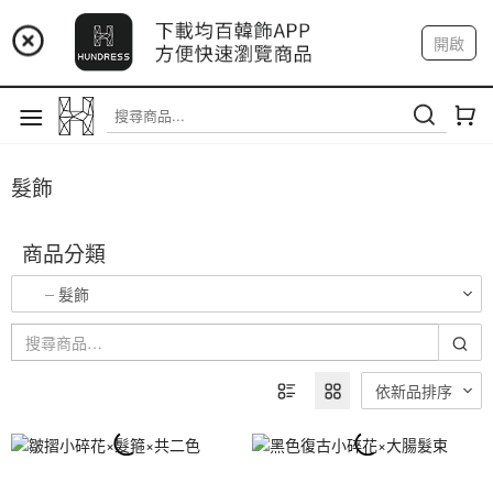
📢 市集預告：9/12-9/13 八里海巡基地
開啟
登入
註冊
我的帳戶
📢 市集預告：8/22-8/23 桃園青埔置地廣場
髮飾
商品分類
髮飾
依新品排序