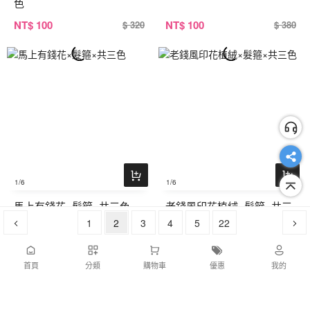
色
NT
$ 100
NT
$ 100
$ 320
$ 380
1
/6
1
/6
馬上有錢花×髮箍×共三色
老錢風印花植絨×髮箍×共三
1
2
3
色
4
5
22
NT
$ 100
NT
$ 100
$ 380
$ 380
首頁
分類
購物車
優惠
我的