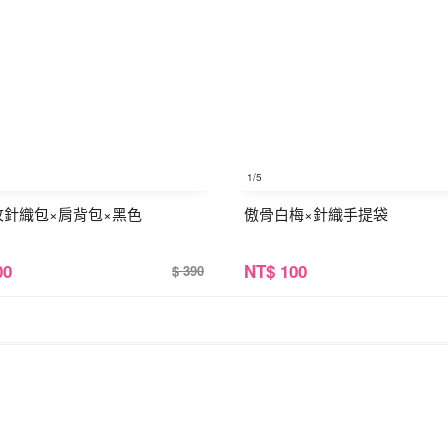
1
/5
紋針織包×肩背包×黑色
傲骨白梅×針織手提袋
00
NT
$ 100
$ 390