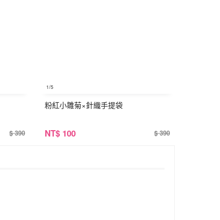
1
/5
粉紅小雛菊×針織手提袋
NT
$ 100
$ 390
$ 390