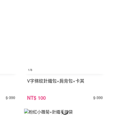
1
/6
V字條紋針織包×肩背包×卡其
NT
$ 100
$ 390
$ 390