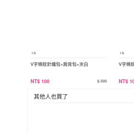
1
/6
1
/6
V字條紋針織包×肩背包×米白
V字條
NT
$ 100
NT
$ 1
$ 390
其他人也買了