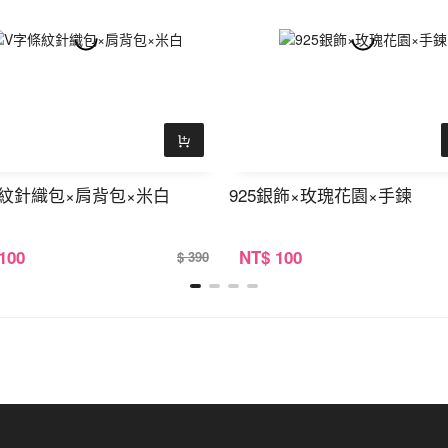
紋針織包×肩背包×米白
925銀飾×玫瑰花園×手鍊
 100
NT
$ 100
$ 390