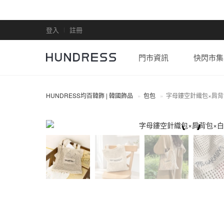
登入
註冊
門市資訊
快閃市集
HUNDRESS均百韓飾 | 韓國飾品
包包
字母鏤空針織包×肩背
包包