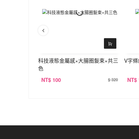
×手鍊×銀色
科技液態金屬感×大腸圈髮束×共三
V字條
色
NT
$ 100
NT
$
$ 390
$ 320