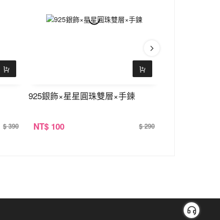
925銀飾×星星圓珠雙層×手鍊
字母鏤空針織包
NT
$ 100
NT
$ 100
$ 390
$ 290