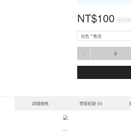
NT$100
$39
白色 **售完
-
詳細規格
問答紀錄 (
0
)