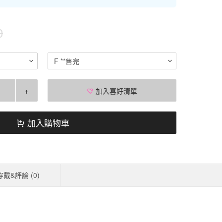
0
F **售完
+
加入喜好清單
加入購物車
穿戴&評論 (
0
)