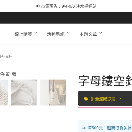
📢 市集預告：9/4-9/6 淡水捷運站
📢 市集預告：9/12-9/13 八里海巡基地
📢 市集預告：8/22-8/23 桃園青埔置地廣場
線上購買
活動新訊
主題文章
包×白色
字母鏤空
折疊遮陽涼扇
📣 滿500元：超商取貨免