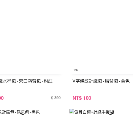
1
/6
織水桶包×束口斜背包×粉紅
V字條紋針織包×肩背包×黃色
00
NT
$ 100
$ 390