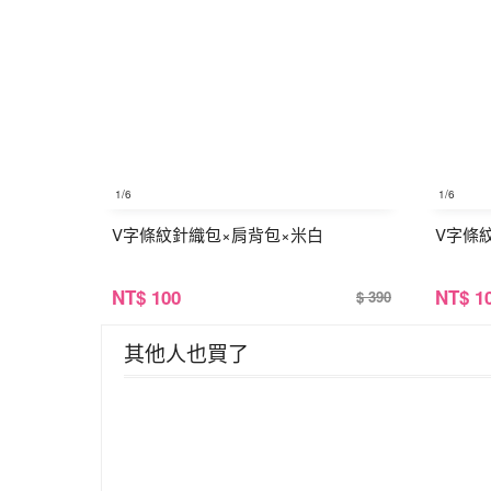
1
/6
1
/6
V字條紋針織包×肩背包×米白
V字條
NT
$ 100
NT
$ 1
$ 390
其他人也買了