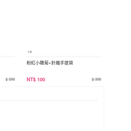
1
/5
粉紅小雛菊×針織手提袋
NT
$ 100
$ 390
$ 390