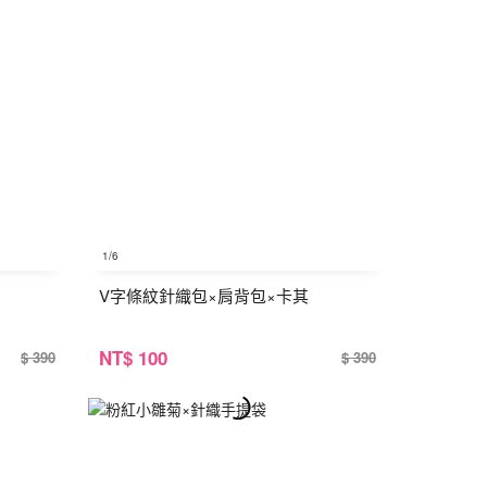
1
/6
V字條紋針織包×肩背包×卡其
NT
$ 100
$ 390
$ 390