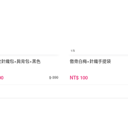
1
/5
紋針織包×肩背包×黑色
傲骨白梅×針織手提袋
00
NT
$ 100
$ 390