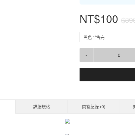
NT$100
$39
黑色 **售完
-
詳細規格
問答紀錄 (
0
)