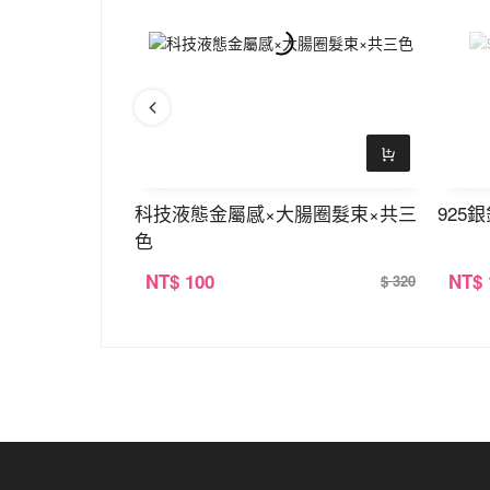
×手鍊×銀色
科技液態金屬感×大腸圈髮束×共三
925
色
NT
$ 100
NT
$
$ 390
$ 320