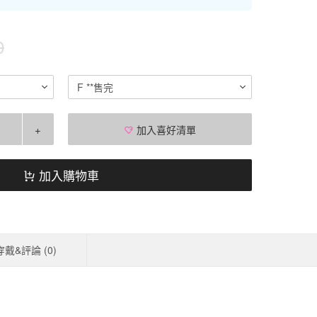
0
F **售完
+
加入喜好清單
加入購物車
穿戴&評論 (
0
)