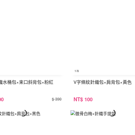
1
/6
織水桶包×束口斜背包×粉紅
V字條紋針織包×肩背包×黃色
00
NT
$ 100
$ 390