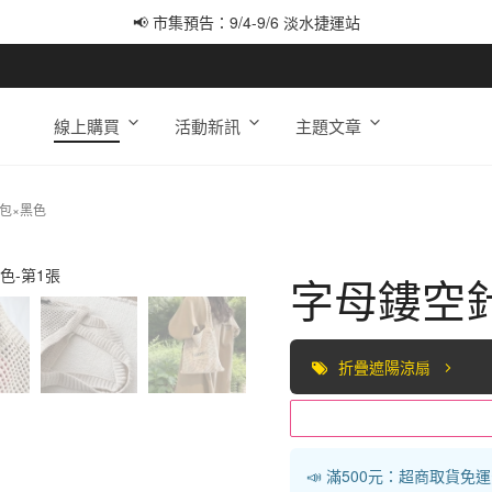
📢 市集預告：9/4-9/6 淡水捷運站
📢 市集預告：9/12-9/13 八里海巡基地
📢 市集預告：8/22-8/23 桃園青埔置地廣場
線上購買
活動新訊
主題文章
包×黑色
字母鏤空
折疊遮陽涼扇
📣 滿500元：超商取貨免