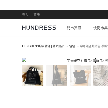
登入
註冊
門市資訊
快閃市集
HUNDRESS均百韓飾 | 韓國飾品
包包
字母鏤空針織包×肩背
包包