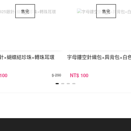
銀針×蝴蝶結珍珠×轉珠耳環
字母鏤空針織包×肩背包×白
 100
NT
$ 100
$ 290