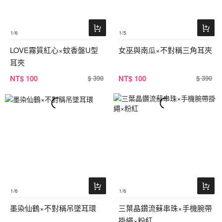
1
/6
1
/5
LOVE霧質紅心×蚊香盤U型
女巫與南瓜×不對稱三角耳夾
耳夾
NT
$ 100
NT
$ 100
$ 390
$ 390
1
/6
1
/6
墨染仙鶴×不對稱吊墜耳環
三葉晶鑽流蘇串珠×手機腕帶
掛繩×粉紅