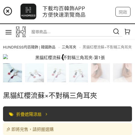
📢 市集預告：9/4-9/6 淡水捷運站
開啟
登入
註冊
📢 市集預告：9/12-9/13 八里海巡基地
我的帳戶
📢 市集預告：8/22-8/23 桃園青埔置地廣場
HUNDRESS均百韓飾 | 韓國飾品
三角耳夾
黑貓紅櫻流蘇×不對稱三角耳夾
三角耳夾
黑貓紅櫻流蘇×不對稱三角耳夾
折疊遮陽涼扇
即將完售，請把握選購