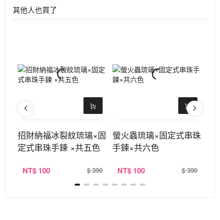
其他人也買了
×掛
招財納福冰裂紋琉璃×固
螢火蟲琉璃×固定式串珠
星
定式串珠手鍊 ×共五色
手鍊×共六色
珠
NT
$ 100
NT
$ 100
N
390
$ 390
$ 390