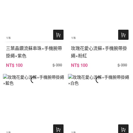
1
/6
1
/6
三葉晶鑽流蘇串珠×手機腕帶
玫瑰花愛心流蘇×手機腕帶掛
掛繩×紫色
繩×粉紅
NT
$ 100
NT
$ 100
$ 390
$ 390
1
/6
1
/6