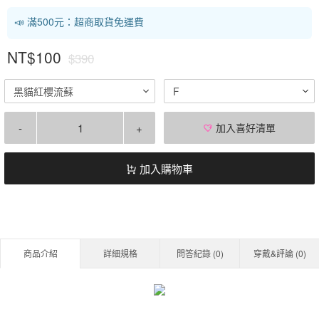
📣 滿500元：超商取貨免運費
NT$100
$390
黑貓紅櫻流蘇
F
-
+
加入喜好清單
加入購物車
商品介紹
詳細規格
問答紀錄 (
0
)
穿戴&評論 (
0
)