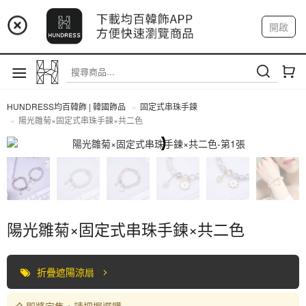
📢 市集預告：9/4-9/6 淡水捷運站
開啟
登入
註冊
📢 市集預告：9/12-9/13 八里海巡基地
我的帳戶
📢 市集預告：8/22-8/23 桃園青埔置地廣場
HUNDRESS均百韓飾 | 韓國飾品
固定式串珠手鍊
陽光雛菊×固定式串珠手鍊×共二色
固定式串珠手鍊
陽光雛菊×固定式串珠手鍊×共二色
折疊遮陽涼扇
即將完售，請把握選購