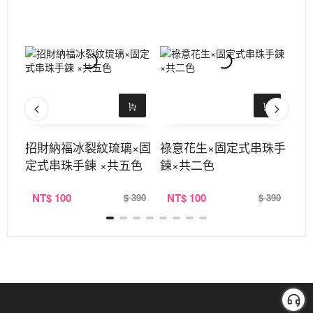
共三
招財納福冰裂紋琉璃×固
祿意花生×固定式串珠手
螢
定式串珠手鍊 ×共五色
鍊×共二色
手
NT
$ 100
NT
$ 100
N
390
$ 390
$ 390