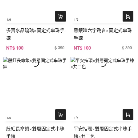
1
/6
1
/6
多寶水晶琉璃×固定式串珠手
黑銀曜六字箴言×固定式串珠
鍊
手鍊
NT
$ 100
NT
$ 100
$ 390
$ 390
1
/6
1
/6
殷紅長命鎖×雙層固定式串珠
平安指環×雙層固定式串珠手
手鍊
鍊×共二色