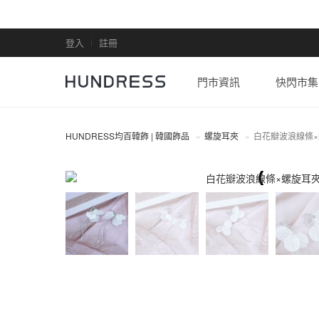
登入
註冊
門市資訊
快閃市集
HUNDRESS均百韓飾 | 韓國飾品
螺旋耳夾
白花瓣波浪線條
螺旋耳夾