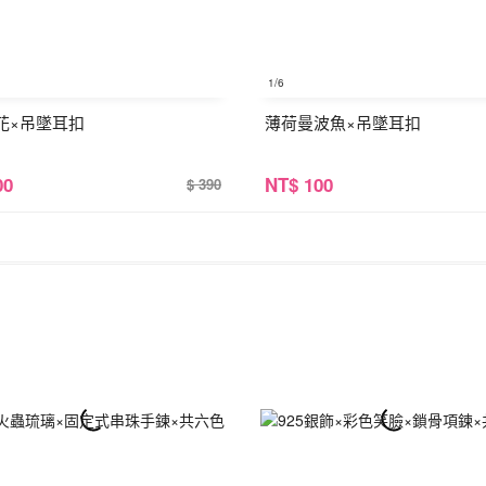
1
/6
花×吊墜耳扣
薄荷曼波魚×吊墜耳扣
00
NT
$ 100
$ 390