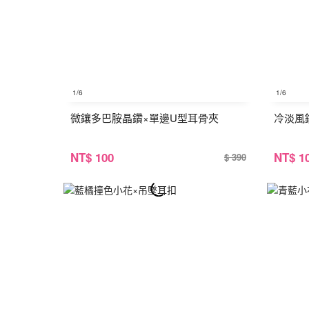
1
/6
1
/6
微鑲多巴胺晶鑽×單邊U型耳骨夾
冷淡風
NT
$ 100
NT
$ 1
$ 390