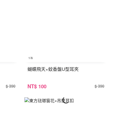
1
/6
蝴蝶飛天×蚊香盤U型耳夾
NT
$ 100
$ 390
$ 390