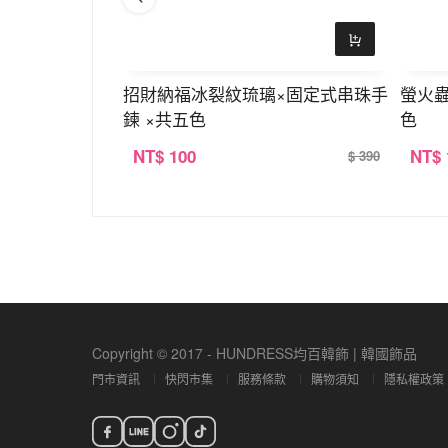
珠手鍊×共二色
招財納福冰裂紋琉璃×固定式串珠手
螢火
鍊 ×共五色
色
NT
$ 100
NT
$
$ 390
$ 390
Copyright © 2017 - HUNDRESS均百韓飾 | 韓國飾品
門市資訊
快閃市集
服務條款
購物須知
隱私權政策