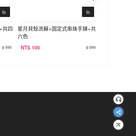
×共四
星月貝殼流蘇×固定式串珠手鍊×共
蝶飛弄月×固定
六色
NT
$ 100
NT
$ 100
$ 390
$ 390