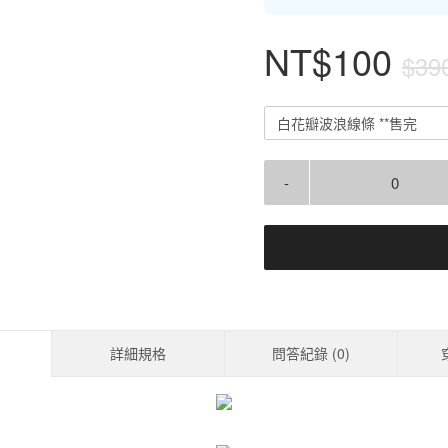
NT$100
$39
白花瓣波浪線條 **售完
-
詳細規格
問答紀錄 (
0
)