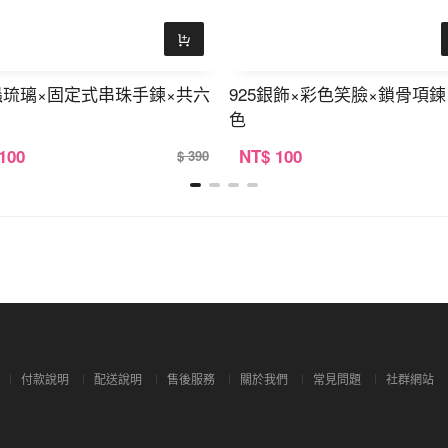
蟲琉璃×固定式串珠手鍊×共六
925銀飾×彩色笑臉×鎖骨項鍊
色
 100
NT
$ 100
$ 390
付款說明
配送說明
售後服務
關於我們
常見問題
社群網站