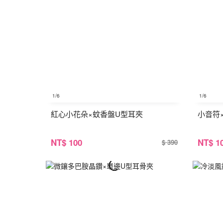
1
/6
1
/6
紅心小花朵×蚊香盤U型耳夾
小音符
NT
$ 100
NT
$ 1
$ 390