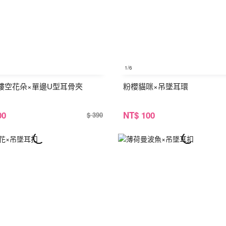
1
/6
鏤空花朵×單邊U型耳骨夾
粉櫻貓咪×吊墜耳環
00
NT
$ 100
$ 390