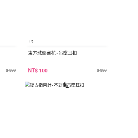
1
/6
東方琺瑯窗花×吊墜耳扣
NT
$ 100
$ 390
$ 390