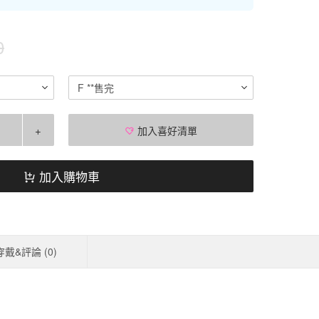
0
F **售完
+
加入喜好清單
加入購物車
穿戴&評論 (
0
)