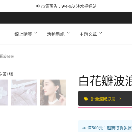
📢 市集預告：9/4-9/6 淡水捷運站
📢 市集預告：9/12-9/13 八里海巡基地
📢 市集預告：8/22-8/23 桃園青埔置地廣場
線上購買
活動新訊
主題文章
×螺旋耳夾
白花瓣波
折疊遮陽涼扇
📣 滿500元：超商取貨免