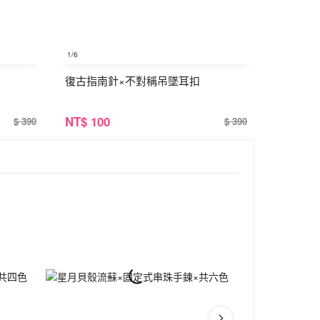
1
/6
復古指南針×不對稱吊墜耳扣
NT
$ 100
$ 390
$ 390