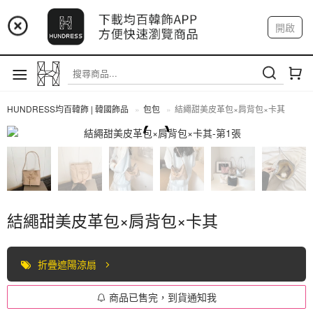
📢 市集預告：9/4-9/6 淡水捷運站
開啟
登入
註冊
📢 市集預告：9/12-9/13 八里海巡基地
我的帳戶
📢 市集預告：8/22-8/23 桃園青埔置地廣場
HUNDRESS均百韓飾 | 韓國飾品
包包
結繩甜美皮革包×肩背包×卡其
包包
結繩甜美皮革包×肩背包×卡其
折疊遮陽涼扇
商品已售完，到貨通知我