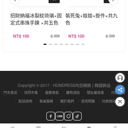
戒
招財納福冰裂紋琉璃×固
裝死兔×娃娃×掛件×共九
結
定式串珠手鍊 ×共五色
色
×
NT
$ 100
NT
$ 100
N
520
$ 390
$ 390
Copyright © 2017 - HUNDRESS均百韓飾 | 韓國飾品
門市資訊
快閃市集
服務條款
購物須知
隱私權政策
付款說明
配送說明
售後服務
關於我們
常見問題
社群網站