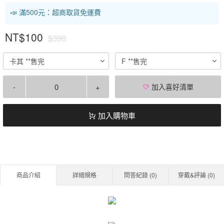
📣 滿500元：超商取貨免運費
NT$100
$390
卡其 **售完
F **售完
-
+
加入喜好清單
加入購物車
商品介紹
詳細規格
問答紀錄 (
0
)
穿戴&評論 (
0
)