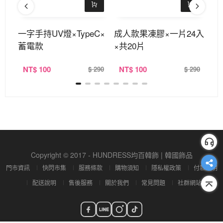
×穿
一字手持UV燈×TypeC×
成人款果凍膠×一片24入
9
四入
蓄電款
×共20片
NT
$ 100
NT
$ 100
N
390
$ 290
$ 290
Copyright © 2017 - HUNDRESS均百韓飾 | 韓國飾品
門市資訊
快閃市集
服務條款
購物須知
隱私權政策
付款說明
配送說明
售後服務
關於我們
常見問題
社群網站