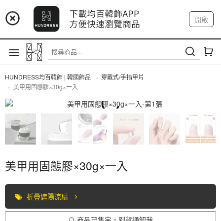
📢 市集預告：9/4-9/6 淡水捷運站
開啟
登入
註冊
📢 市集預告：9/12-9/13 八里海巡基地
我的帳戶
📢 市集預告：8/22-8/23 桃園青埔置地廣場
HUNDRESS均百韓飾 | 韓國飾品
穿戴式/手指甲片
美甲用固態膠×30g×一入
穿戴式/手指甲片
美甲用固態膠×30g×一入
折疊遮陽涼扇
商品已售完，到貨通知我