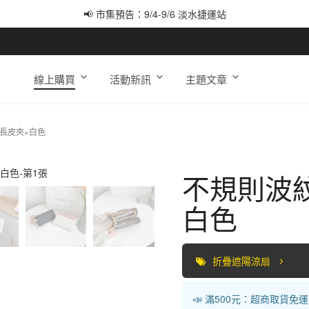
📢 市集預告：9/4-9/6 淡水捷運站
📢 市集預告：9/12-9/13 八里海巡基地
📢 市集預告：8/22-8/23 桃園青埔置地廣場
線上購買
活動新訊
主題文章
長皮夾×白色
不規則波
白色
折疊遮陽涼扇
📣 滿500元：超商取貨免