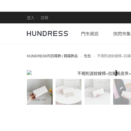
登入
註冊
門市資訊
快閃市集
HUNDRESS均百韓飾 | 韓國飾品
包包
不規則波紋線條×拉鍊
包包