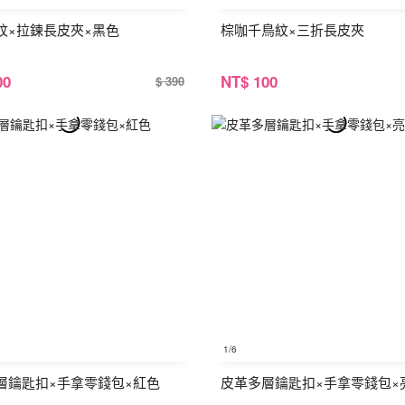
紋×拉鍊長皮夾×黑色
棕咖千鳥紋×三折長皮夾
00
NT
$ 100
$ 390
1
/6
層鑰匙扣×手拿零錢包×紅色
皮革多層鑰匙扣×手拿零錢包×