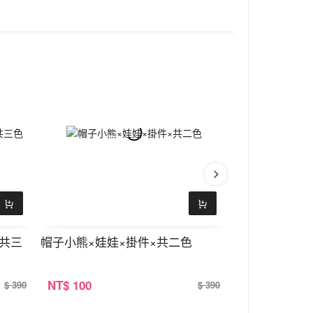
×共三
帽子小熊×娃娃×掛件×共二色
流月星河琉璃×
三色
NT
$ 100
NT
$ 100
$ 390
$ 390