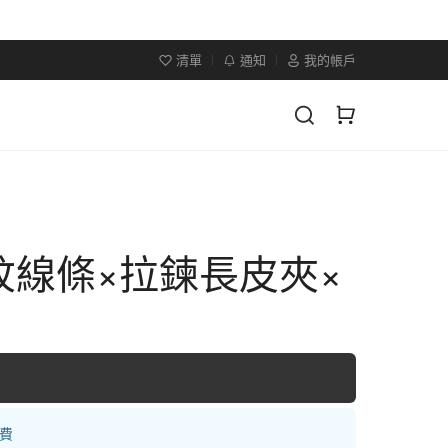
清單
通知
我的帳戶
紋線條×拉鍊長皮夾×
運費