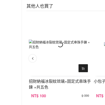
其他人也買了
×共二色
招財納福冰裂紋琉璃×固定式串珠手
小包子
鍊 ×共五色
NT
$ 100
NT
$
$ 290
$ 390