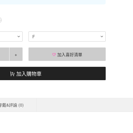
0
F
+
加入喜好清單
加入購物車
穿戴&評論 (
0
)