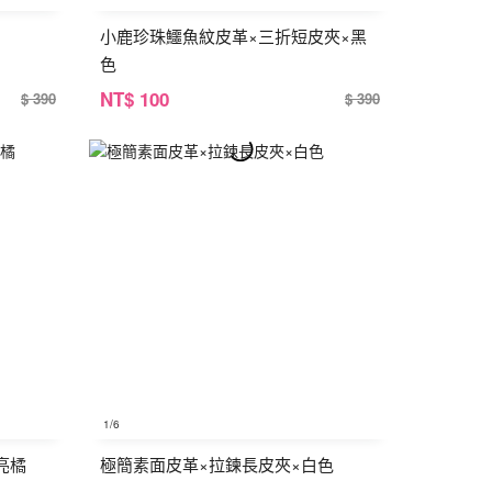
小鹿珍珠鱷魚紋皮革×三折短皮夾×黑
色
NT
$ 100
$ 390
$ 390
1
/6
亮橘
極簡素面皮革×拉鍊長皮夾×白色