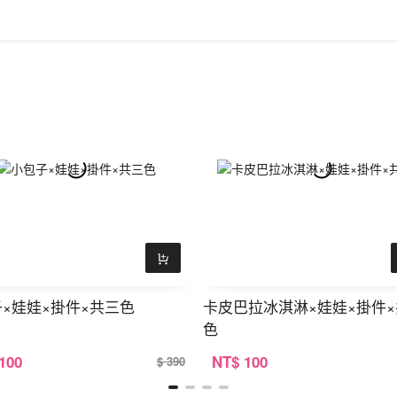
×娃娃×掛件×共三色
卡皮巴拉冰淇淋×娃娃×掛件
色
 100
NT
$ 100
$ 390