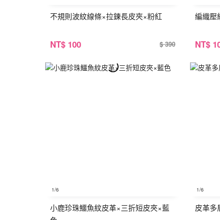
不規則波紋線條×拉鍊長皮夾×粉紅
編織壓
NT
$ 100
NT
$ 1
$ 390
1
/6
1
/6
小鹿珍珠鱷魚紋皮革×三折短皮夾×藍
皮革多
色