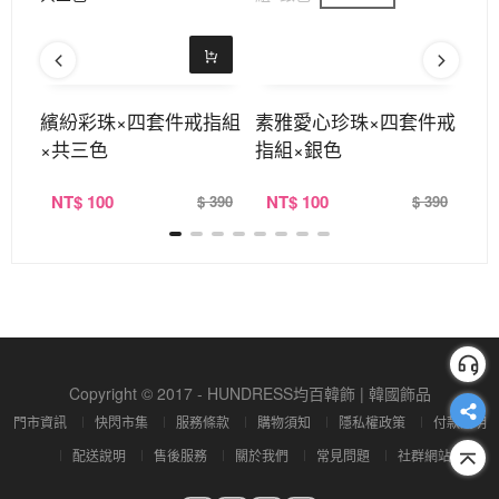
件戒
繽紛彩珠×四套件戒指組
素雅愛心珍珠×四套件戒
碎
×共三色
指組×銀色
指
NT
$ 100
NT
$ 100
N
390
$ 390
$ 390
Copyright © 2017 - HUNDRESS均百韓飾 | 韓國飾品
門市資訊
快閃市集
服務條款
購物須知
隱私權政策
付款說明
配送說明
售後服務
關於我們
常見問題
社群網站