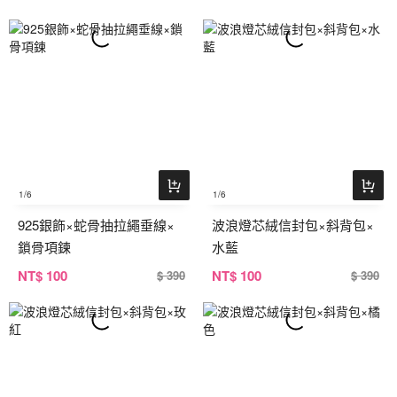
1
/6
1
/6
925銀飾×蛇骨抽拉繩垂線×
波浪燈芯絨信封包×斜背包×
鎖骨項鍊
水藍
NT
$ 100
NT
$ 100
$ 390
$ 390