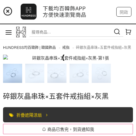
📢 市集預告：9/4-9/6 淡水捷運站
開啟
登入
註冊
📢 市集預告：9/12-9/13 八里海巡基地
我的帳戶
📢 市集預告：8/22-8/23 桃園青埔置地廣場
HUNDRESS均百韓飾 | 韓國飾品
戒指
碎銀灰晶串珠×五套件戒指組×灰黑
戒指
碎銀灰晶串珠×五套件戒指組×灰黑
折疊遮陽涼扇
商品已售完，到貨通知我