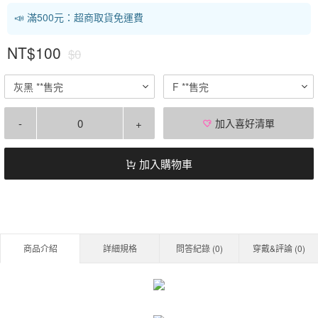
📣 滿500元：超商取貨免運費
NT$100
$0
灰黑 **售完
F **售完
-
+
加入喜好清單
加入購物車
商品介紹
詳細規格
問答紀錄 (
0
)
穿戴&評論 (
0
)