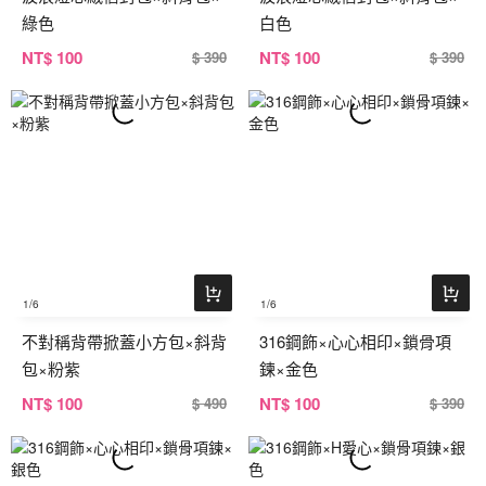
綠色
白色
NT
$ 100
NT
$ 100
$ 390
$ 390
1
/6
1
/6
不對稱背帶掀蓋小方包×斜背
316鋼飾×心心相印×鎖骨項
包×粉紫
鍊×金色
NT
$ 100
NT
$ 100
$ 490
$ 390