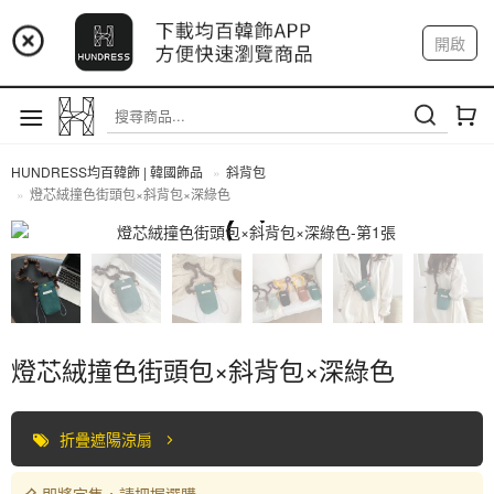
📢 市集預告：9/4-9/6 淡水捷運站
開啟
登入
註冊
📢 市集預告：9/12-9/13 八里海巡基地
我的帳戶
📢 市集預告：8/22-8/23 桃園青埔置地廣場
HUNDRESS均百韓飾 | 韓國飾品
斜背包
燈芯絨撞色街頭包×斜背包×深綠色
斜背包
燈芯絨撞色街頭包×斜背包×深綠色
折疊遮陽涼扇
即將完售，請把握選購