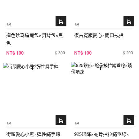
1
/6
1
/6
撞色珍珠編織包×斜背包×黑
復古寬版愛心×開口戒指
色
NT
$ 100
NT
$ 100
$ 390
$ 290
1
/6
1
/6
街頭愛心小熊×彈性繩手鍊
925銀飾×蛇骨抽拉繩垂線×