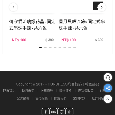
式串
御守貓琉璃爆花晶×固定
星月貝殼流蘇×固定式串
御
式串珠手鍊×共六色
珠手鍊×共六色
串
NT
$ 100
NT
$ 100
N
390
$ 390
$ 390
Copyright © 2017 - HUNDRESS均百韓飾 | 韓國飾品
門市資訊
快閃市集
服務條款
購物須知
隱私權政策
付款說明
配送說明
售後服務
關於我們
常見問題
社群網站