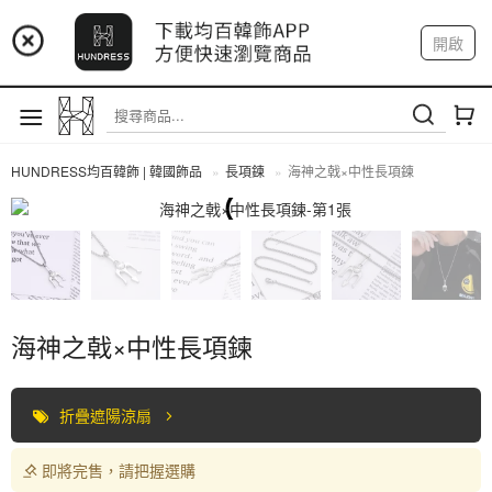
📢 市集預告：9/4-9/6 淡水捷運站
開啟
登入
註冊
📢 市集預告：9/12-9/13 八里海巡基地
我的帳戶
📢 市集預告：8/22-8/23 桃園青埔置地廣場
HUNDRESS均百韓飾 | 韓國飾品
長項鍊
海神之戟×中性長項鍊
長項鍊
海神之戟×中性長項鍊
折疊遮陽涼扇
即將完售，請把握選購