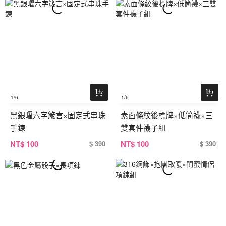
1
/6
1
/6
黑銀曜六字箴言×固定式串珠
素面條紋後標牌×低筒襪×三
手鍊
雙套件襪子組
NT
$ 100
NT
$ 100
$ 390
$ 390