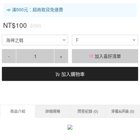
📣 滿500元：超商取貨免運費
NT$100
$390
海神之戟
F
-
+
加入喜好清單
加入購物車
商品介紹
詳細規格
問答紀錄 (
0
)
穿戴&評論 (
0
)