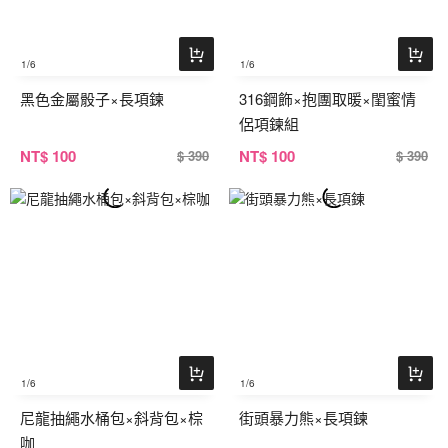
1
/6
1
/6
黑色金屬骰子×長項鍊
316鋼飾×抱團取暖×閨蜜情
侶項鍊組
NT
$ 100
NT
$ 100
$ 390
$ 390
1
/6
1
/6
尼龍抽繩水桶包×斜背包×棕
街頭暴力熊×長項鍊
咖