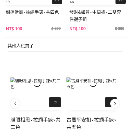
1
/6
1
/6
甜運當頭×抽繩手鍊×共四色
發財&如意×中筒襪×二雙套
件襪子組
NT
$ 100
NT
$ 100
$ 390
$ 390
其他人也買了
×固
貓眼相思×拉繩手鍊×共
古風平安扣×拉繩手鍊×
螢
色
二色
共五色
手