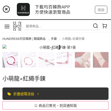
📢 市集預告：9/12-9/13 八里海巡基地
開啟
登入
註冊
📢 市集預告：8/22-8/23 桃園青埔置地廣場
我的帳戶
HUNDRESS均百韓飾 | 韓國飾品
手鍊
小萌龍×紅繩手鍊
手鍊
小萌龍×紅繩手鍊
折疊遮陽涼扇
商品已售完，到貨通知我