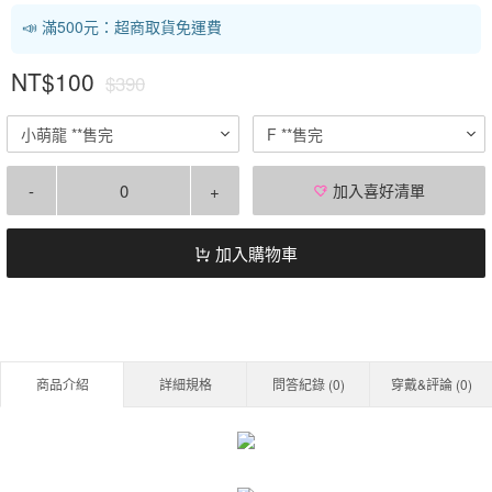
📣 滿500元：超商取貨免運費
NT$100
$390
小萌龍 **售完
F **售完
-
+
加入喜好清單
加入購物車
商品介紹
詳細規格
問答紀錄 (
0
)
穿戴&評論 (
0
)