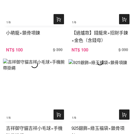
1
/6
1
/6
小萌龍×鎖骨項鍊
【過爐款】錢龍來×招財手鍊
×金色（含錢母）
NT
$ 100
NT
$ 100
$ 390
$ 390
1
/6
1
/6
吉祥御守貓吉祥小毛球×手機
925銀飾×綠玉福袋×鎖骨項