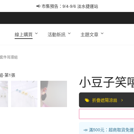
📢 市集預告：9/4-9/6 淡水捷運站
📢 市集預告：9/12-9/13 八里海巡基地
📢 市集預告：8/22-8/23 桃園青埔置地廣場
線上購買
活動新訊
主題文章
三套件耳環組
小豆子笑
折疊遮陽涼扇
📣 滿500元：超商取貨免