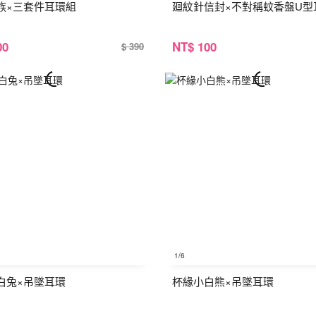
族×三套件耳環組
廻紋針信封×不對稱蚊香盤U型
00
NT
$ 100
$ 390
1
/6
白兔×吊墜耳環
杯緣小白熊×吊墜耳環