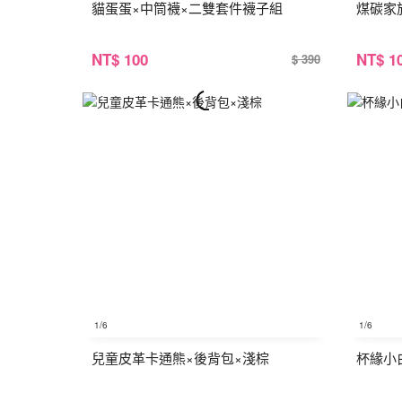
貓蛋蛋×中筒襪×二雙套件襪子組
煤碳家
NT
$ 100
NT
$ 1
$ 390
1
/6
1
/6
兒童皮革卡通熊×後背包×淺棕
杯緣小