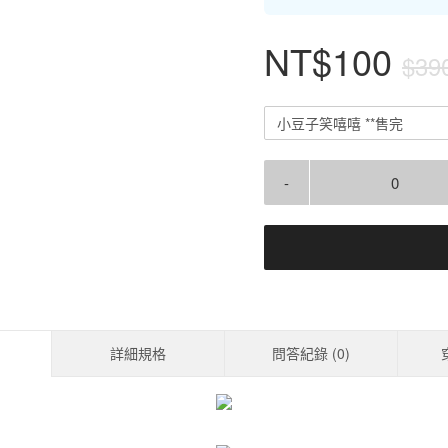
NT$100
$39
小豆子笑嘻嘻 **售完
-
詳細規格
問答紀錄 (
0
)