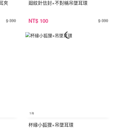
耳夾
廻紋針信封×不對稱吊墜耳環
NT
$ 100
$ 390
$ 390
1
/6
杯緣小狐狸×吊墜耳環