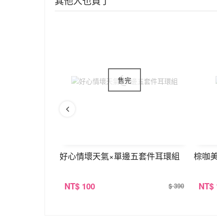
其他人也買了
扣
好心情壞天氣×單邊五套件耳環組
棕咖
NT
$ 100
NT
$
$ 350
$ 390