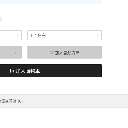
0
F **售完
+
加入喜好清單
加入購物車
穿戴&評論 (
0
)