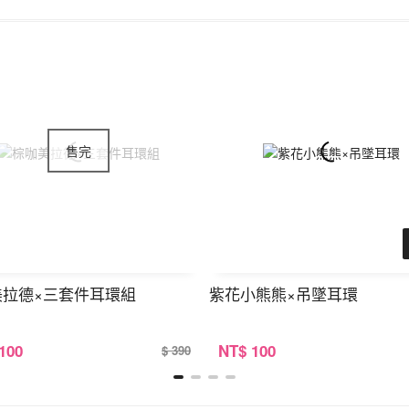
美拉德×三套件耳環組
紫花小熊熊×吊墜耳環
 100
NT
$ 100
$ 390