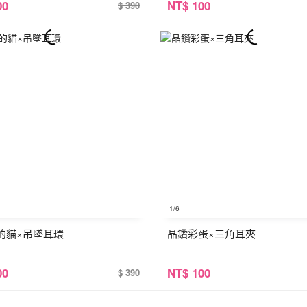
00
NT
$ 100
$ 390
1
/6
的貓×吊墜耳環
晶鑽彩蛋×三角耳夾
00
NT
$ 100
$ 390