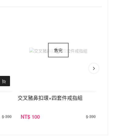
交叉豬鼻扣環×四套件戒指組
甜嫩粉櫻珍珠
NT
$ 100
NT
$ 100
$ 390
$ 390