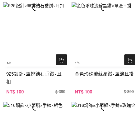
1
/6
1
/5
925銀針×單排鋯石垂鑽×耳
金色珍珠流蘇晶鑽×單邊耳掛
扣
NT
$ 100
NT
$ 100
$ 390
$ 390