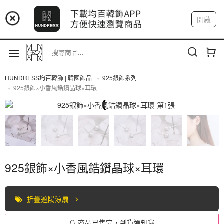
📢 市集預告：9/4-9/6 淡水捷運站
開啟
登入
註冊
📢 市集預告：9/12-9/13 八里海巡基地
我的帳戶
📢 市集預告：8/22-8/23 桃園青埔置地廣場
HUNDRESS均百韓飾 | 韓國飾品
925銀飾系列
925銀飾×小香風鋯鑽晶球×耳環
925銀飾系列
925銀飾×小香風鋯鑽晶球×耳環
折疊遮陽涼扇
商品已售完，到貨通知我