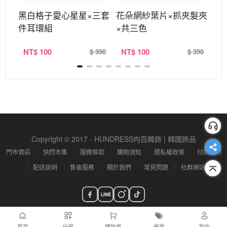
獨角
黑白格子愛心星星×三套
花朵網紗葉片×抓夾髮夾
9
件耳環組
×共三色
NT
$ 100
NT
$ 100
N
220
$ 390
$ 390
Copyright © 2017 - HUNDRESS均百韓飾 | 韓國飾品
門市資訊
快閃市集
服務條款
購物須知
隱私權政策
付款說明
配送說明
售後服務
關於我們
常見問題
社群網站
首頁
分類
購物車
優惠
我的