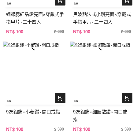
1
/6
1
/6
蝴蝶腮紅晶鑽亮面×穿戴式手
黑波點法式小鑽亮面×穿戴式
指甲片×二十四入
手指甲片×二十四入
NT
$ 100
NT
$ 100
$ 290
$ 290
1
/6
1
/6
925銀飾×小菱鑽×開口戒指
925銀飾×細圈散鑽×開口戒
指
NT
$ 100
NT
$ 100
$ 390
$ 390