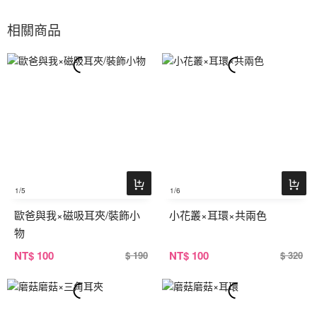
相關商品
1
/5
1
/6
歐爸與我×磁吸耳夾/裝飾小
小花叢×耳環×共兩色
物
NT
$ 100
NT
$ 100
$ 190
$ 320