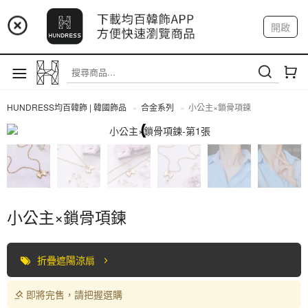
📢 市集預告：9/4-9/6 淡水捷運站
開啟
登入
註冊
📢 市集預告：9/12-9/13 八里海巡基地
我的帳戶
📢 市集預告：8/22-8/23 桃園青埔置地廣場
HUNDRESS均百韓飾 | 韓國飾品
合金系列
小公主×鎖骨項鍊
合金系列
小公主×鎖骨項鍊
折疊遮陽涼扇
即將完售，請把握選購