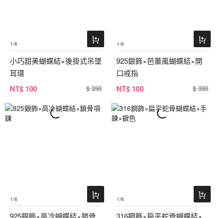
1
/6
1
/6
小巧甜美蝴蝶結×後掛式吊墜
925銀飾×芭蕾風蝴蝶結×開
耳環
口戒指
NT
$ 100
NT
$ 100
$ 390
$ 390
1
/6
1
/6
925銀飾×高冷蝴蝶結×鎖骨
316鋼飾×扁平蛇骨蝴蝶結×