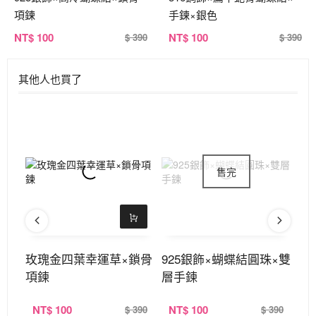
項鍊
手鍊×銀色
NT
$ 100
NT
$ 100
$ 390
$ 390
其他人也買了
項鍊
玫瑰金四葉幸運草×鎖骨
925銀飾×蝴蝶結圓珠×雙
流
項鍊
層手鍊
珠
NT
$ 100
NT
$ 100
N
420
$ 390
$ 390