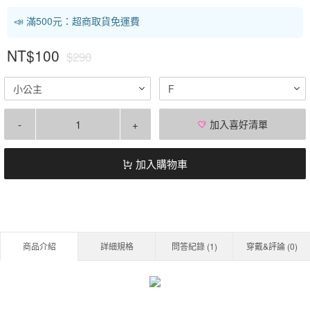
📣 滿500元：超商取貨免運費
NT$100
$290
小公主
F
-
+
加入喜好清單
加入購物車
商品介紹
詳細規格
問答紀錄 (
1
)
穿戴&評論 (
0
)