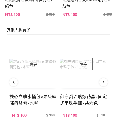
綠色
灰色
NT
$ 100
NT
$ 100
$ 390
$ 390
其他人也買了
斜背
雙心立體水桶包×果凍鍊
御守貓琉璃爆花晶×固定
大
條斜背包×水藍
式串珠手鍊×共六色
色
NT
$ 100
NT
$ 100
N
390
$ 360
$ 390