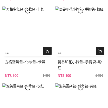
1
/6
1
/6
方格空氣包×化妝包×卡其
曼谷印花小拎包×手提袋×粉
紅
NT
$ 100
NT
$ 100
$ 390
$ 390