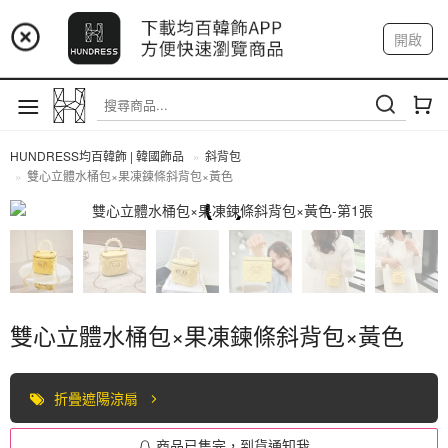
📢 市集預告：9/4-9/6 淡水捷運站
開啟
登入
註冊
📢 市集預告：9/12-9/13 八里海巡基地
我的帳戶
📢 市集預告：8/22-8/23 桃園青埔置地廣場
HUNDRESS均百韓飾 | 韓國飾品
斜背包
雙心立體水桶包×果凍鍊條斜背包×黃色
斜背包
雙心立體水桶包×果凍鍊條斜背包×黃色
折疊遮陽涼扇
商品已售完，到貨通知我