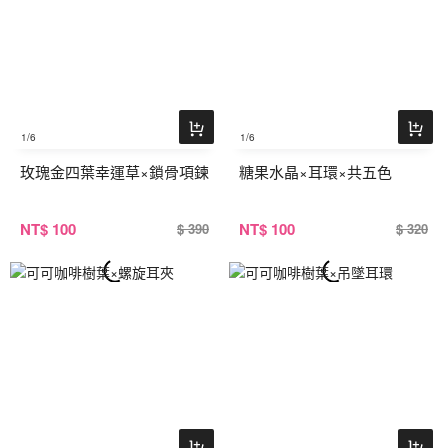
1
/6
1
/6
玫瑰金四葉幸運草×鎖骨項鍊
糖果水晶×耳環×共五色
NT
$ 100
NT
$ 100
$ 390
$ 320