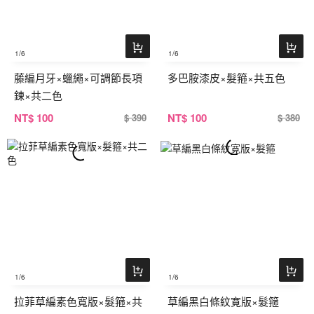
1
/6
1
/6
藤編月牙×蠟繩×可調節長項
多巴胺漆皮×髮箍×共五色
鍊×共二色
NT
$ 100
NT
$ 100
$ 390
$ 380
1
/6
1
/6
拉菲草編素色寬版×髮箍×共
草編黑白條紋寛版×髮箍