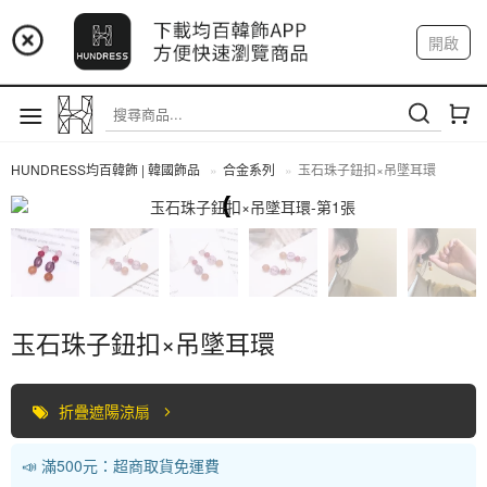
📢 市集預告：9/4-9/6 淡水捷運站
開啟
登入
註冊
📢 市集預告：9/12-9/13 八里海巡基地
我的帳戶
📢 市集預告：8/22-8/23 桃園青埔置地廣場
HUNDRESS均百韓飾 | 韓國飾品
合金系列
玉石珠子鈕扣×吊墜耳環
合金系列
玉石珠子鈕扣×吊墜耳環
折疊遮陽涼扇
📣 滿500元：超商取貨免運費