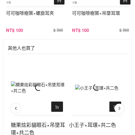
1
/5
1
/6
可可咖啡樹葉×螺旋耳夾
可可咖啡樹葉×吊墜耳環
NT
$ 100
NT
$ 100
$ 360
$ 360
其他人也買了
耳扣
糖果炫彩貓眼石×吊墜耳
小王子×耳環×共二色
粉
環×共二色
共