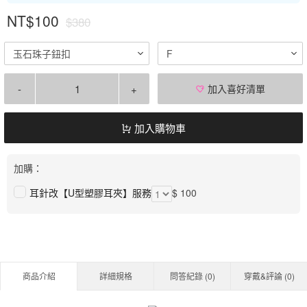
NT$100
$380
玉石珠子鈕扣
F
-
+
加入喜好清單
加入購物車
加購：
耳針改【U型塑膠耳夾】服務
$ 100
商品介紹
詳細規格
問答紀錄 (
0
)
穿戴&評論 (
0
)