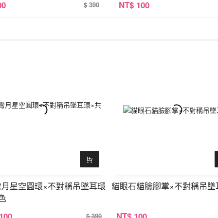
00
NT
$ 100
$ 390
彎月星空圓環×不對稱吊墜耳環
貓眼石貓臉腳掌×不對稱吊墜
色
 100
NT
$ 100
$ 390