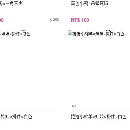
鴨×三角耳夾
黃色小鴨×吊墜耳環
00
NT
$ 100
$ 390
1
/4
×娃娃×掛件×白色
捲捲小綿羊×娃娃×掛件×白色