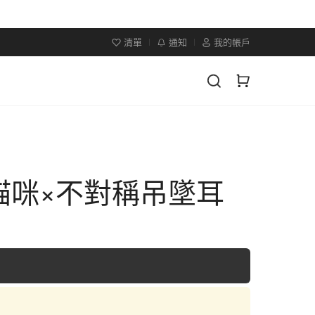
清單
通知
我的帳戶
貓咪×不對稱吊墜耳