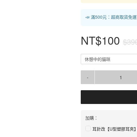
📣 滿500元：超商取貨免
NT$100
$39
休憩中的貓咪
-
加購：
耳針改【U型塑膠耳夾