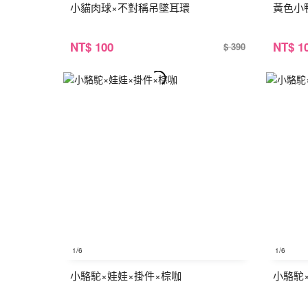
小貓肉球×不對稱吊墜耳環
黃色小
NT
$ 100
NT
$ 1
$ 390
1
/6
1
/6
小駱駝×娃娃×掛件×棕咖
小駱駝