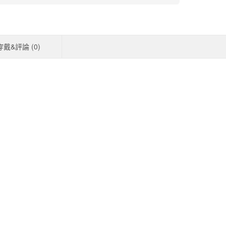
穿戴&評論 (
0
)