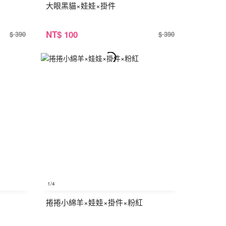
大眼黑貓×娃娃×掛件
NT
$ 100
$ 390
$ 390
1
/4
捲捲小綿羊×娃娃×掛件×粉紅