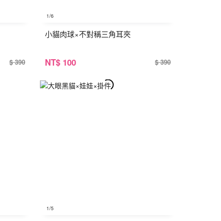
1
/6
小貓肉球×不對稱三角耳夾
NT
$ 100
$ 390
$ 390
1
/5