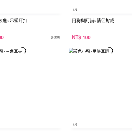
1
/6
波魚×吊墜耳扣
阿狗與阿貓×情侶對戒
00
NT
$ 100
$ 390
1
/6