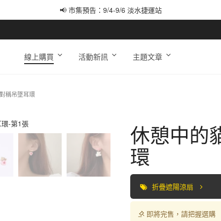
📢 市集預告：9/4-9/6 淡水捷運站
📢 市集預告：9/12-9/13 八里海巡基地
📢 市集預告：8/22-8/23 桃園青埔置地廣場
線上購買
活動新訊
主題文章
不對稱吊墜耳環
休憩中的
環
折疊遮陽涼扇
即將完售，請把握選購