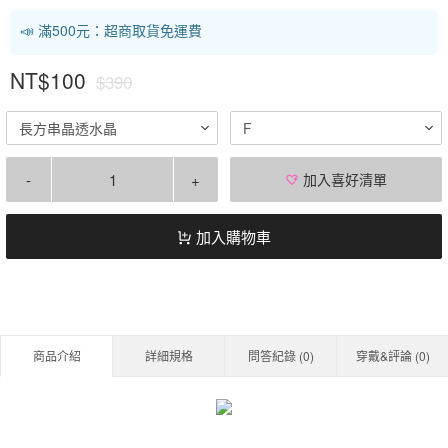
📣 滿500元：超商取貨免運費
NT$100
$390
長方串晶透水晶
F
-
+
加入喜好清單
加入購物車
商品介紹
詳細規格
問答紀錄 (
0
)
穿戴&評論 (
0
)