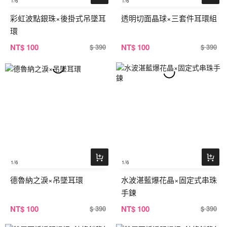
1
/6
1
/6
彩虹波點銀珠×後掛式吊墜耳
透明切面晶球×三套件耳環組
環
NT
$ 100
NT
$ 100
$ 390
$ 390
1
/6
1
/6
德魯納之淚×吊墜耳環
水波湛藍爆花晶×固定式串珠
手鍊
NT
$ 100
NT
$ 100
$ 390
$ 390