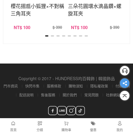
旋耳
櫻花摺扇小狐狸×不對稱
三朵花圓環水滴晶鑽×螺
小
三角耳夾
旋耳夾
稱
NT
$ 100
NT
$ 100
N
380
$ 390
$ 390
Copyright © 2017 - HUNDRESS均百韓飾 | 韓國飾品
門市資訊
快閃市集
服務條款
購物須知
隱私權政策
付款說明
配送說明
售後服務
關於我們
常見問題
社群網站
首頁
分類
購物車
優惠
我的