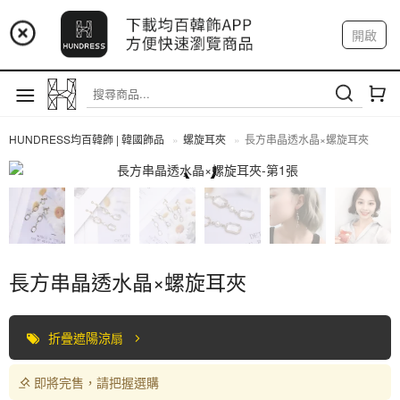
📢 市集預告：9/4-9/6 淡水捷運站
開啟
登入
註冊
📢 市集預告：9/12-9/13 八里海巡基地
我的帳戶
📢 市集預告：8/22-8/23 桃園青埔置地廣場
HUNDRESS均百韓飾 | 韓國飾品
螺旋耳夾
長方串晶透水晶×螺旋耳夾
螺旋耳夾
長方串晶透水晶×螺旋耳夾
折疊遮陽涼扇
即將完售，請把握選購