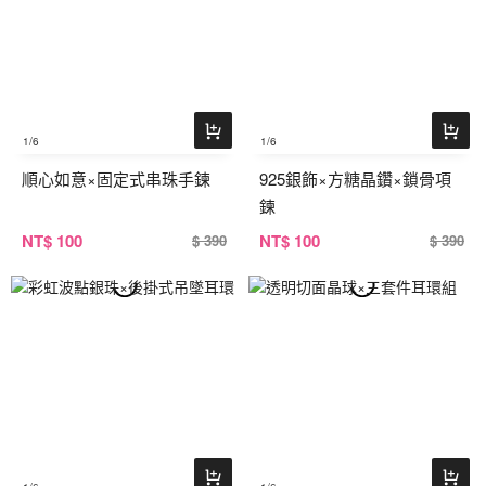
1
/6
1
/6
順心如意×固定式串珠手鍊
925銀飾×方糖晶鑽×鎖骨項
鍊
NT
$ 100
NT
$ 100
$ 390
$ 390