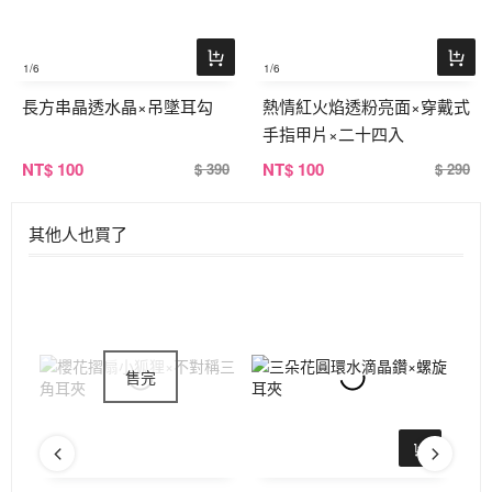
1
/6
1
/6
長方串晶透水晶×吊墜耳勾
熱情紅火焰透粉亮面×穿戴式
手指甲片×二十四入
NT
$ 100
NT
$ 100
$ 390
$ 290
其他人也買了