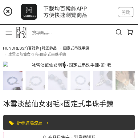
📢 市集預告：9/4-9/6 淡水捷運站
開啟
登入
註冊
📢 市集預告：9/12-9/13 八里海巡基地
我的帳戶
📢 市集預告：8/22-8/23 桃園青埔置地廣場
HUNDRESS均百韓飾 | 韓國飾品
固定式串珠手鍊
冰雪淡藍仙女羽毛×固定式串珠手鍊
固定式串珠手鍊
冰雪淡藍仙女羽毛×固定式串珠手鍊
折疊遮陽涼扇
商品已售完，到貨通知我