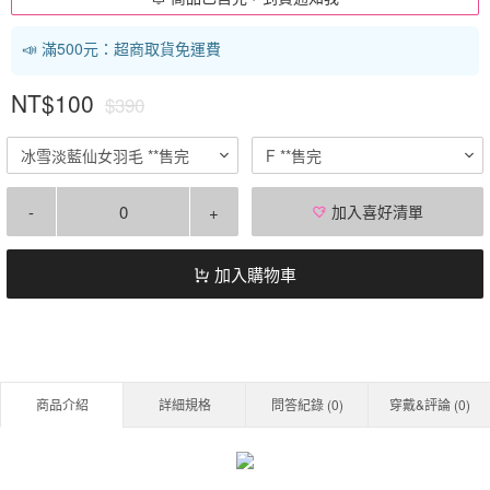
📣 滿500元：超商取貨免運費
NT$100
$390
冰雪淡藍仙女羽毛 **售完
F **售完
-
+
加入喜好清單
加入購物車
商品介紹
詳細規格
問答紀錄 (
0
)
穿戴&評論 (
0
)