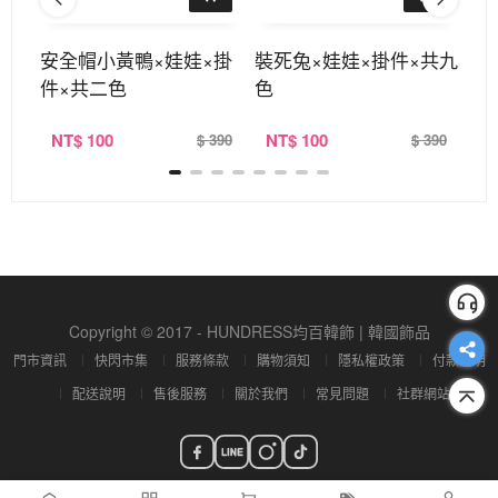
共四
安全帽小黃鴨×娃娃×掛
裝死兔×娃娃×掛件×共九
星
件×共二色
色
珠
NT
$ 100
NT
$ 100
N
390
$ 390
$ 390
Copyright © 2017 - HUNDRESS均百韓飾 | 韓國飾品
門市資訊
快閃市集
服務條款
購物須知
隱私權政策
付款說明
配送說明
售後服務
關於我們
常見問題
社群網站