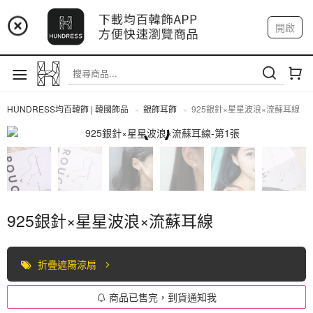
📢 市集預告：9/4-9/6 淡水捷運站
開啟
登入
註冊
📢 市集預告：9/12-9/13 八里海巡基地
我的帳戶
📢 市集預告：8/22-8/23 桃園青埔置地廣場
HUNDRESS均百韓飾 | 韓國飾品
銀飾耳飾
925銀針×星星波浪×流蘇耳線
全部商品
925銀針×星星波浪×流蘇耳線
折疊遮陽涼扇
商品已售完，到貨通知我