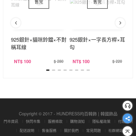
耳針
925銀針×貓咪鈴鐺×不對
925銀針×一字長方桿×耳
9
稱耳線
勾
耳
NT
$ 100
NT
$ 100
N
190
$ 280
$ 220
Copyright © 2017 - HUNDRESS均百韓飾 | 韓國飾品
門市資訊
快閃市集
服務條款
購物須知
隱私權政策
付款說明
配送說明
售後服務
關於我們
常見問題
社群網站