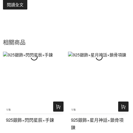
閱讀全文
相關商品
1
/6
1
/6
925銀飾×閃閃星辰×手鍊
925銀飾×星月神話×鎖骨項
鍊