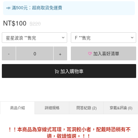
📣 滿500元：超商取貨免運費
NT$100
$220
星星波浪 **售完
F **售完
-
+
加入喜好清單
加入購物車
商品介紹
詳細規格
問答紀錄 (
2
)
穿戴&評論 (
0
)
！！本商品為穿線式耳環，耳洞較小者，配戴時恐稍有不
適，敬請慎選。！！