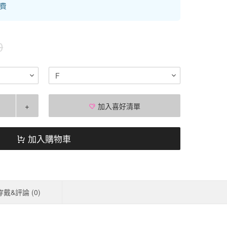
運費
0
F
+
加入喜好清單
加入購物車
穿戴&評論 (
0
)