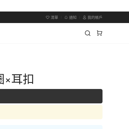
清單
通知
我的帳戶
圈×耳扣