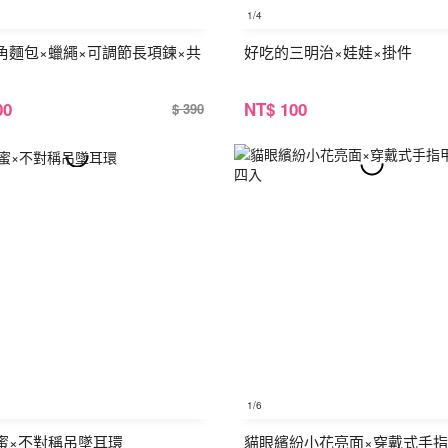
1
/4
角麵包×蠟繩×可調節長項鍊×共
好吃的三明治×娃娃×掛件
00
NT
$ 100
$ 390
1
/6
蜜×不對稱吊墜耳環
貓眼繽紛小花亮面×穿戴式手指