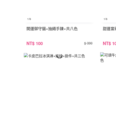
1
/6
1
/6
開運御守貓×抽繩手鍊×共八色
甜運當
NT
$ 100
NT
$ 1
$ 390