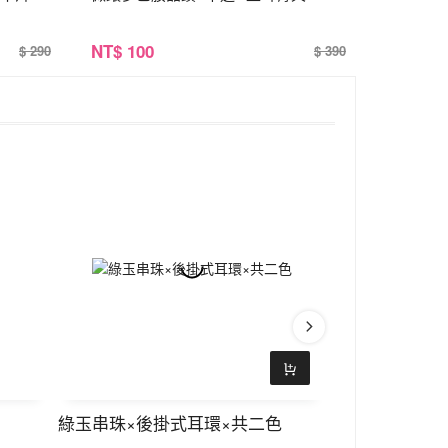
NT
$ 100
$ 290
$ 390
綠玉串珠×後掛式耳環×共二色
黑方鋯石小閃