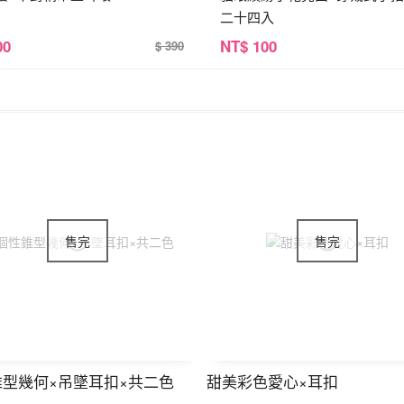
二十四入
00
NT
$ 100
$ 390
錐型幾何×吊墜耳扣×共二色
甜美彩色愛心×耳扣