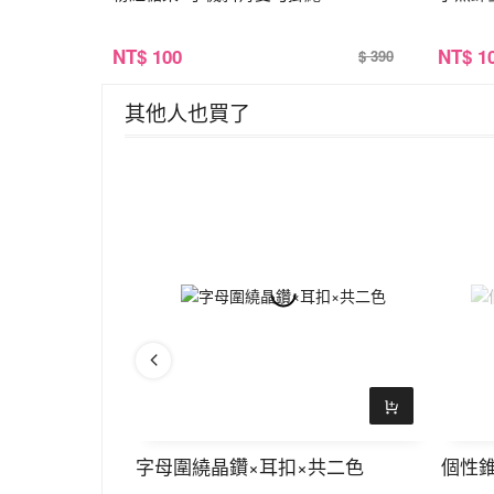
NT
$ 100
NT
$ 1
$ 390
其他人也買了
環×共二色
字母圍繞晶鑽×耳扣×共二色
個性