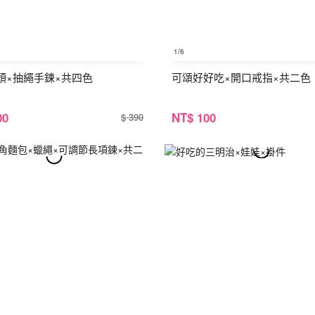
1
/6
頭×抽繩手鍊×共四色
可頌好好吃×開口戒指×共二色
00
NT
$ 100
$ 390