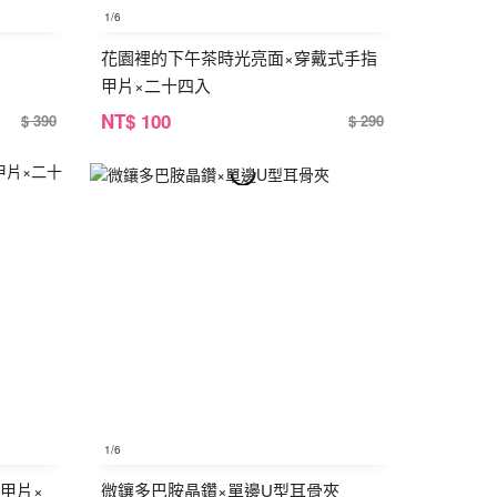
1
/6
花園裡的下午茶時光亮面×穿戴式手指
甲片×二十四入
NT
$ 100
$ 390
$ 290
1
/6
甲片×
微鑲多巴胺晶鑽×單邊U型耳骨夾