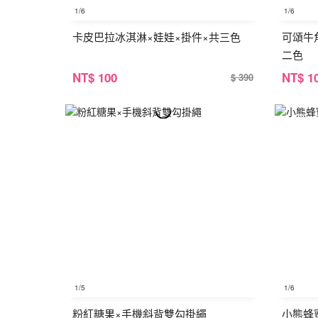
1
/6
1
/6
卡皮巴拉冰淇淋×娃娃×掛件×共三色
可頌牛
二色
NT
$ 100
NT
$ 1
$ 390
1
/5
1
/6
粉紅糖果×手機斜背雙勾掛繩
小熊蜂