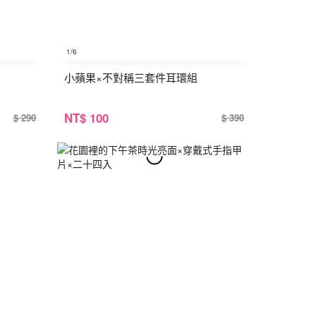
1
/6
小蘋果×不對稱三套件耳環組
NT
$ 100
$ 290
$ 390