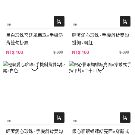
1
/6
1
/6
黑白珍珠宮廷風串珠×手機斜
輕奢愛心珍珠×手機斜背雙勾
背雙勾掛繩
掛繩×粉紅
NT
$ 100
NT
$ 100
$ 390
$ 390
1
/6
1
/6
輕奢愛心珍珠×手機斜背雙勾
銀心貓眼蝴蝶結亮面×穿戴式