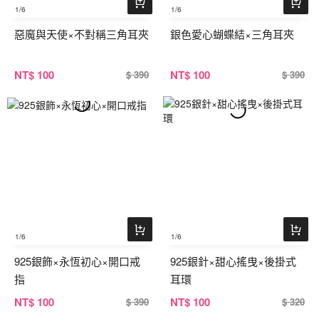
1
/6
1
/6
惡魔與天使×不對稱三角耳夾
銀色愛心蝴蝶結×三角耳夾
NT
$ 100
NT
$ 100
$ 390
$ 390
1
/6
1
/6
925銀飾×永恆初心×開口戒
925銀針×甜心搖曳×後掛式
指
耳環
NT
$ 100
NT
$ 100
$ 390
$ 320