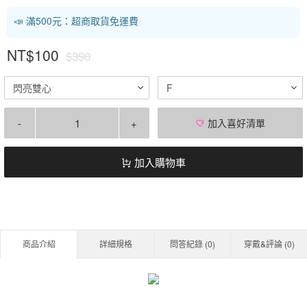
📣 滿500元：超商取貨免運費
NT$100
$390
閃亮雙心
F
-
+
加入喜好清單
加入購物車
商品介紹
詳細規格
問答紀錄 (
0
)
穿戴&評論 (
0
)