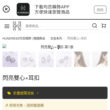
📢 市集預告：9/4-9/6 淡水捷運站
開啟
登入
註冊
📢 市集預告：9/12-9/13 八里海巡基地
我的帳戶
📢 市集預告：8/22-8/23 桃園青埔置地廣場
HUNDRESS均百韓飾 | 韓國飾品
合金系列
閃亮雙心×耳扣
合金系列
閃亮雙心×耳扣
折疊遮陽涼扇
即將完售，請把握選購