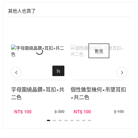
其他人也買了
字母圍繞晶鑽×耳扣×共
個性錐型幾何×吊墜耳扣
彩
二色
×共二色
NT
$ 100
NT
$ 100
N
190
$ 380
$ 190