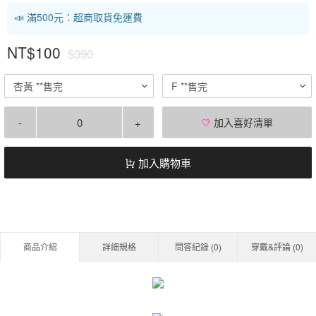
📣 滿500元：超商取貨免運費
NT$100
$390
杏黃 **售完
F **售完
-
+
加入喜好清單
加入購物車
商品介紹
詳細規格
問答紀錄 (
0
)
穿戴&評論 (
0
)