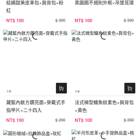
結繩甜美皮革包×肩背包×粉
黑圓圈不規則外框×吊墜耳環
紅
NT
$ 100
NT
$ 100
$ 390
$ 390
1
/6
1
/6
藏藍內斂方鑽亮面×穿戴式手
法式梯型鱷魚紋素色×肩背包
指甲片×二十四入
×黃色
NT
$ 100
NT
$ 100
$ 290
$ 390