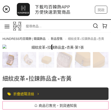
📢 市集預告：9/4-9/6 淡水捷運站
開啟
登入
註冊
📢 市集預告：9/12-9/13 八里海巡基地
我的帳戶
📢 市集預告：8/22-8/23 桃園青埔置地廣場
HUNDRESS均百韓飾 | 韓國飾品
新品發售
細紋皮革×拉鍊飾品盒×杏黃
全部商品
細紋皮革×拉鍊飾品盒×杏黃
折疊遮陽涼扇
商品已售完，到貨通知我