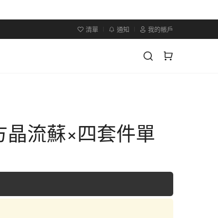
清單
通知
我的帳戶
方晶流蘇×四套件單