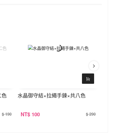
二色
水晶御守結×拉繩手鍊×共八色
小鋯鑽×三套
NT
$ 100
NT
$ 100
$ 190
$ 290