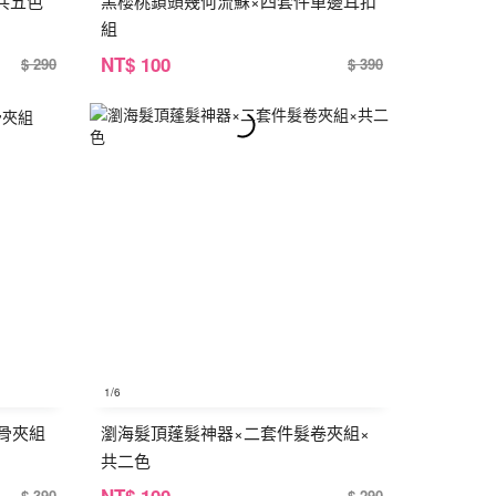
共五色
黑櫻桃鎖頭幾何流蘇×四套件單邊耳扣
組
NT
$ 100
$ 290
$ 390
1
/6
骨夾組
瀏海髮頂蓬髮神器×二套件髮卷夾組×
共二色
NT
$ 100
$ 390
$ 290