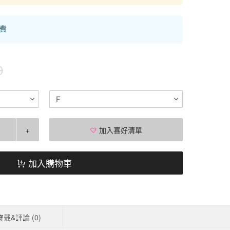
運費
0
F
+
加入喜好清單
加入購物車
穿戴&評論 (
0
)