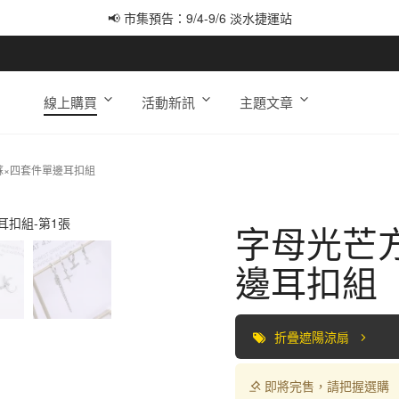
📢 市集預告：9/4-9/6 淡水捷運站
📢 市集預告：9/12-9/13 八里海巡基地
📢 市集預告：8/22-8/23 桃園青埔置地廣場
線上購買
活動新訊
主題文章
蘇×四套件單邊耳扣組
字母光芒
邊耳扣組
折疊遮陽涼扇
即將完售，請把握選購