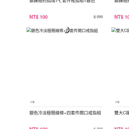
鎖鍊簡約指環×七套件戒指組×銀色
鎖鍊簡
NT
$ 100
NT
$ 1
$ 390
1
/6
1
/6
銀色冷淡極簡線條×四套件開口戒指組
雙大C
NT
$ 100
NT
$ 1
$ 360