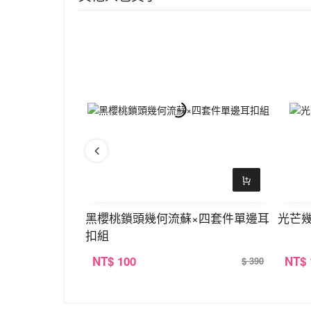
三套件耳環組
黑櫻桃鎖頭幾何流蘇×四套件單邊耳
光芒
扣組
NT
$ 100
NT
$
$ 390
$ 390