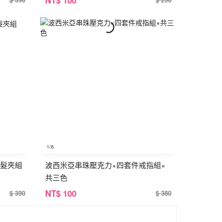
1
/6
件髮夾組
波西米亞串珠壓克力×四套件戒指組×
共三色
NT
$ 100
$ 390
$ 380