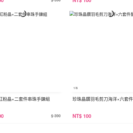
1
/6
紅粉晶×二套件串珠手鍊組
珍珠晶鑽羽毛剪刀海洋×六套
00
NT
$ 100
$ 390