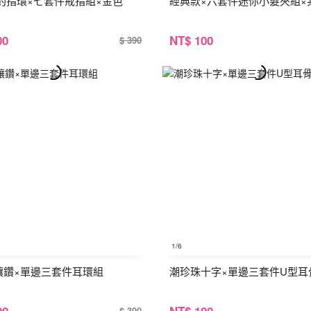
約指環×七套件戒指組×金色
經典款×六套件迷你小髮夾組×
00
NT
$ 100
$ 390
1
/6
鑲鑽×單邊三套件耳環組
潮珍珠十字×單邊三套件U型耳
00
NT
$ 100
$ 390