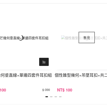
幾何垂直線×單邊四套件耳扣組
個性錐型幾何×吊墜耳扣×共
 100
NT
$ 100
$ 390