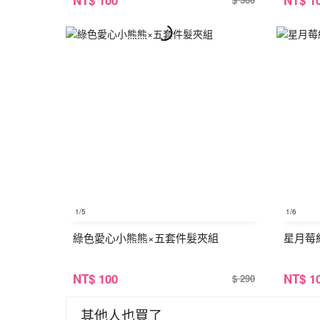
1
/5
1
/6
綠色愛心小熊熊×五套件髮夾組
星月莓
NT
$ 100
NT
$ 1
$ 290
其他人也買了