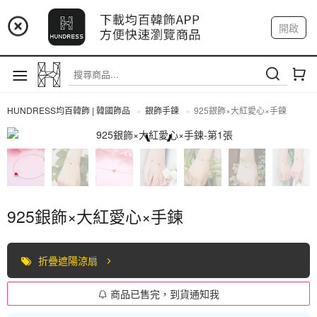
📢 市集預告：9/4-9/6 淡水捷運站
開啟
登入
註冊
📢 市集預告：9/12-9/13 八里海巡基地
我的帳戶
📢 市集預告：8/22-8/23 桃園青埔置地廣場
HUNDRESS均百韓飾 | 韓國飾品
銀飾手鍊
925銀飾×大紅愛心×手鍊
全部商品
925銀飾×大紅愛心×手鍊
折疊遮陽涼扇
商品已售完，到貨通知我