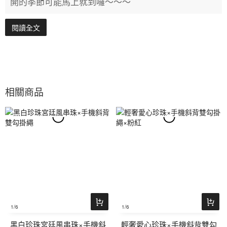
開的季節可能馬上就到囉～～～
閱讀全文
相關商品
1
/6
1
/6
黑白珍珠宮廷風串珠×手機斜
輕奢愛心珍珠×手機斜背雙勾