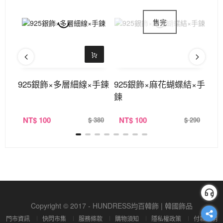
層×
925銀飾×多層細線×手鍊
925銀飾×麻花蝴蝶結×手
9
鍊
NT
$ 100
NT
$ 100
N
290
$ 380
$ 290
Copyright © 2017 - HUNDRESS均百韓飾 | 韓國飾品
門市資訊
快閃市集
服務條款
購物須知
隱私權政策
付款說明