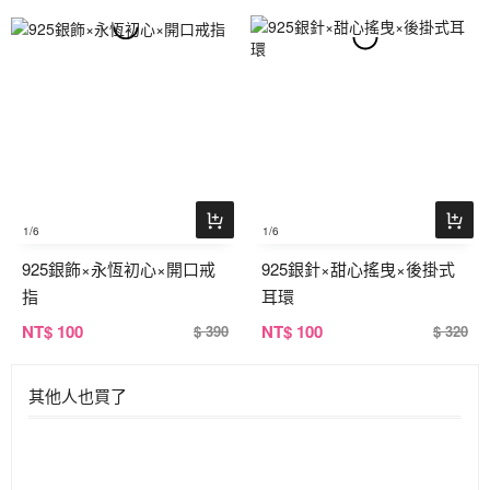
1
/6
1
/6
925銀飾×永恆初心×開口戒
925銀針×甜心搖曳×後掛式
指
耳環
NT
$ 100
NT
$ 100
$ 390
$ 320
其他人也買了