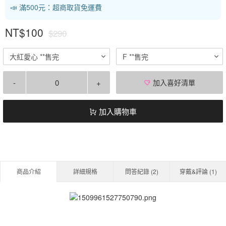
📣 滿500元：超商取貨免運費
NT$100
$290
大紅愛心 **售完
F **售完
-
+
加入喜好清單
加入購物車
商品介紹
詳細規格
問答紀錄 (
2
)
穿戴&評論 (
1
)