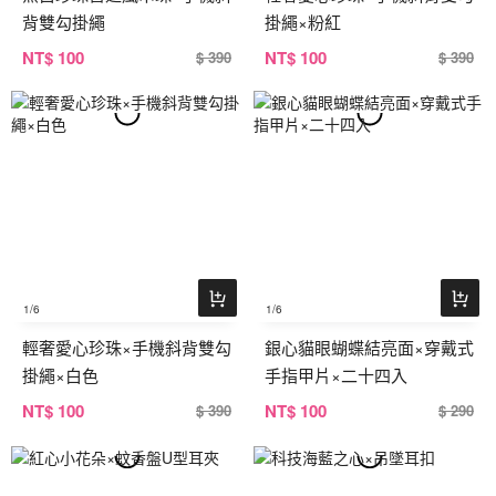
背雙勾掛繩
掛繩×粉紅
NT
$ 100
NT
$ 100
$ 390
$ 390
1
/6
1
/6
輕奢愛心珍珠×手機斜背雙勾
銀心貓眼蝴蝶結亮面×穿戴式
掛繩×白色
手指甲片×二十四入
NT
$ 100
NT
$ 100
$ 390
$ 290