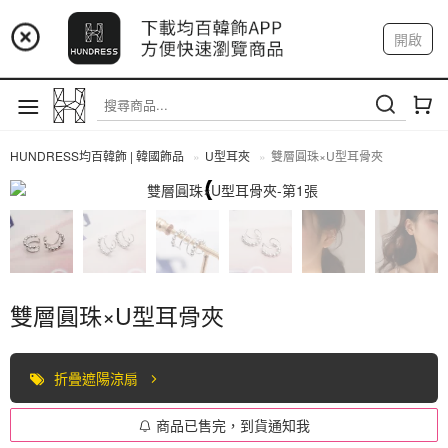
📢 市集預告：9/4-9/6 淡水捷運站
開啟
登入
註冊
📢 市集預告：9/12-9/13 八里海巡基地
我的帳戶
📢 市集預告：8/22-8/23 桃園青埔置地廣場
HUNDRESS均百韓飾 | 韓國飾品
U型耳夾
雙層圓珠×U型耳骨夾
U型耳夾
雙層圓珠×U型耳骨夾
折疊遮陽涼扇
商品已售完，到貨通知我