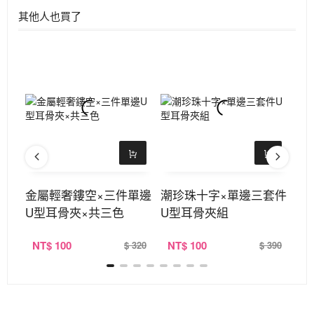
其他人也買了
型耳
金屬輕奢鏤空×三件單邊
潮珍珠十字×單邊三套件
簡
U型耳骨夾×共三色
U型耳骨夾組
夾
NT
$ 100
NT
$ 100
N
380
$ 320
$ 390