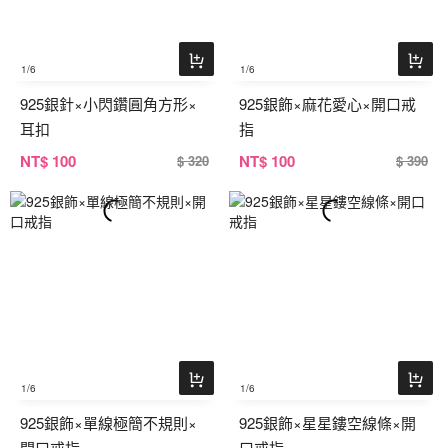
1
/6
1
/6
925銀針×小閃鑽圓角方形×
925銀飾×麻花愛心×開口戒
耳扣
指
NT
$ 100
NT
$ 100
$ 320
$ 390
1
/6
1
/6
925銀飾×單線極簡不規則×
925銀飾×星星鏤空線條×開
開口戒指
口戒指