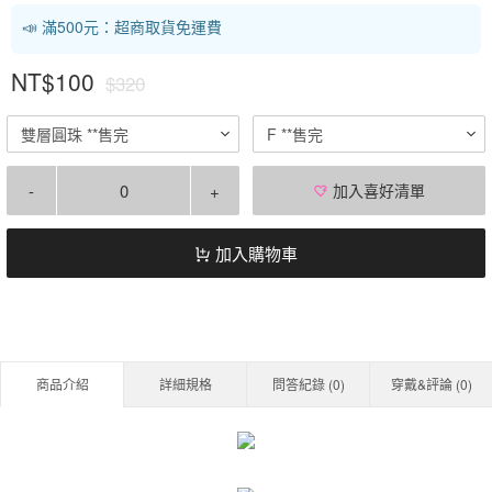
📣 滿500元：超商取貨免運費
NT$100
$320
雙層圓珠 **售完
F **售完
-
+
加入喜好清單
加入購物車
商品介紹
詳細規格
問答紀錄 (
0
)
穿戴&評論 (
0
)