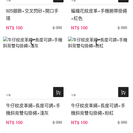
1
/6
1
/6
925銀飾×交叉閃砂×開口手
編織花紋皮革×手機腕帶掛繩
環
×紅色
NT
$ 100
NT
$ 100
$ 390
$ 390
1
/6
1
/6
牛仔紋皮革繩×長度可調×手
牛仔紋皮革繩×長度可調×手
機斜背雙勾掛繩×淺灰
機斜背雙勾掛繩×粉紅
NT
$ 100
NT
$ 100
$ 390
$ 390