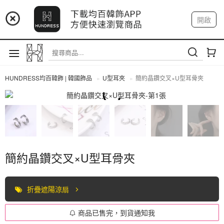
📢 市集預告：9/4-9/6 淡水捷運站
開啟
登入
註冊
📢 市集預告：9/12-9/13 八里海巡基地
我的帳戶
📢 市集預告：8/22-8/23 桃園青埔置地廣場
HUNDRESS均百韓飾 | 韓國飾品
U型耳夾
簡約晶鑽交叉×U型耳骨夾
U型耳夾
簡約晶鑽交叉×U型耳骨夾
折疊遮陽涼扇
商品已售完，到貨通知我