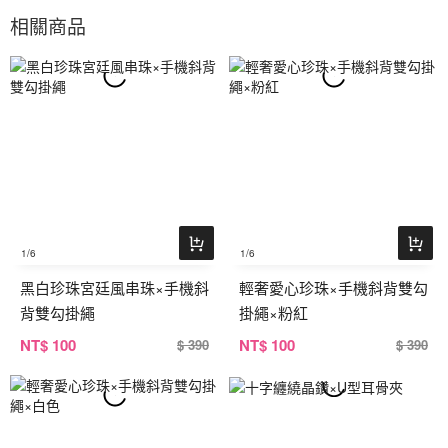
相關商品
1
/6
1
/6
黑白珍珠宮廷風串珠×手機斜
輕奢愛心珍珠×手機斜背雙勾
背雙勾掛繩
掛繩×粉紅
NT
$ 100
NT
$ 100
$ 390
$ 390