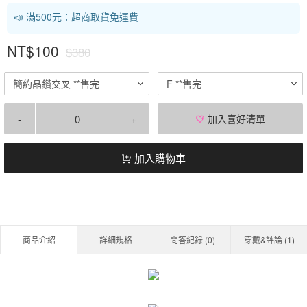
📣 滿500元：超商取貨免運費
NT$100
$380
簡約晶鑽交叉 **售完
F **售完
-
+
加入喜好清單
加入購物車
商品介紹
詳細規格
問答紀錄 (
0
)
穿戴&評論 (
1
)