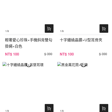
1
/6
1
/6
輕奢愛心珍珠×手機斜背雙勾
十字纏繞晶鑽×U型耳骨夾
掛繩×白色
NT
$ 100
NT
$ 100
$ 390
$ 390
1
/6
1
/6