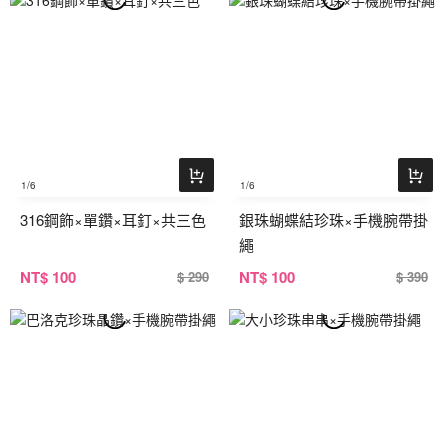
1
/6
1
/6
316鋼飾×單鑽×耳釘×共三色
銀珠蝴蝶結珍珠×手機腕帶掛
繩
NT
$ 100
NT
$ 100
$ 290
$ 390