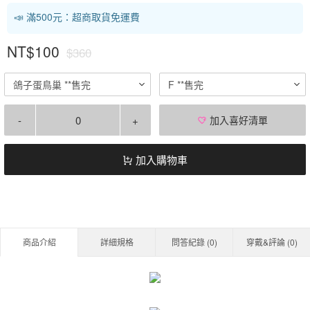
📣 滿500元：超商取貨免運費
NT$100
$360
鴿子蛋鳥巢 **售完
F **售完
-
+
加入喜好清單
加入購物車
商品介紹
詳細規格
問答紀錄 (
0
)
穿戴&評論 (
0
)