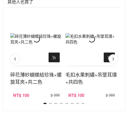
其他人也買了
碎花薄紗蝴蝶結珍珠×螺
毛扣水果刺繡×吊墜耳環
單
旋耳夾×共二色
×共四色
二
NT
$ 100
NT
$ 100
N
220
$ 390
$ 360