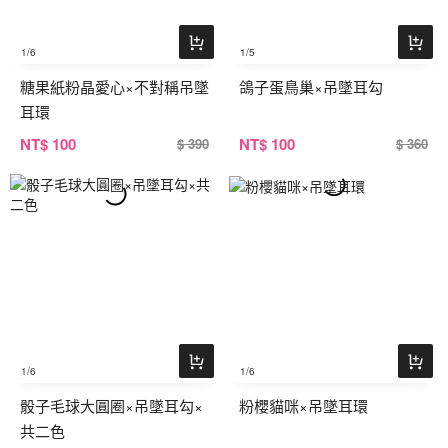
1
/6
1
/5
糖果紙粉晶愛心×不對稱吊墜
鴿子蛋鳥巢×吊墜耳勾
耳環
NT
$ 100
NT
$ 100
$ 390
$ 360
1
/6
1
/6
骰子毛球大圓圈×吊墜耳勾×
粉櫻貓咪×吊墜耳環
共二色