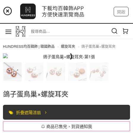
📢 市集預告：9/4-9/6 淡水捷運站
開啟
登入
註冊
📢 市集預告：9/12-9/13 八里海巡基地
我的帳戶
📢 市集預告：8/22-8/23 桃園青埔置地廣場
HUNDRESS均百韓飾 | 韓國飾品
螺旋耳夾
鴿子蛋鳥巢×螺旋耳夾
螺旋耳夾
鴿子蛋鳥巢×螺旋耳夾
折疊遮陽涼扇
商品已售完，到貨通知我