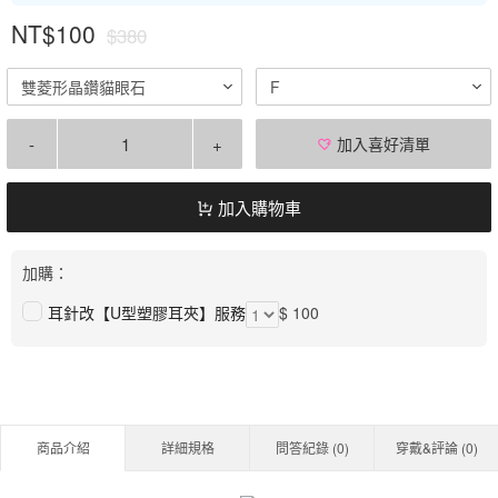
NT$100
$380
雙菱形晶鑽貓眼石
F
-
+
加入喜好清單
加入購物車
加購：
耳針改【U型塑膠耳夾】服務
$ 100
商品介紹
詳細規格
問答紀錄 (
0
)
穿戴&評論 (
0
)