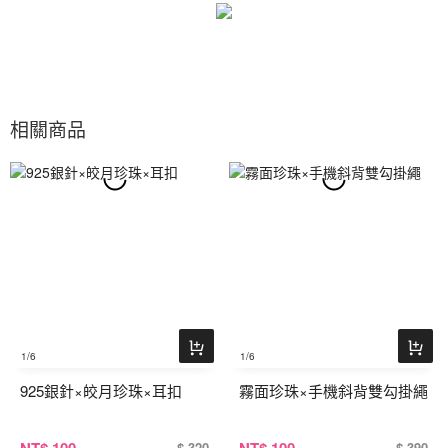
相關商品
1
/6
1
/6
925銀針×皎月珍珠×耳扣
霧面珍珠×手機斜背雙勾掛繩
$ 320
$ 390