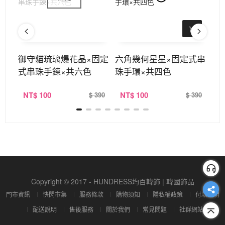
耳環
御守貓琉璃爆花晶×固定
六角幾何星星×固定式串
糖
式串珠手鍊×共六色
珠手環×共四色
環
NT
$ 100
NT
$ 100
N
390
$ 390
$ 390
Copyright © 2017 - HUNDRESS均百韓飾 | 韓國飾品
門市資訊
快閃市集
服務條款
購物須知
隱私權政策
付款說明
配送說明
售後服務
關於我們
常見問題
社群網站