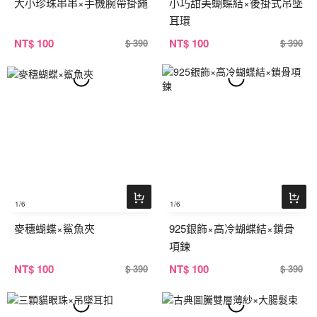
大小珍珠串串×手機腕帶掛繩
小巧甜美蝴蝶結×後掛式吊墜
耳環
NT
$ 100
NT
$ 100
$ 390
$ 390
1
/6
1
/6
麥穗蝴蝶×鯊魚夾
925銀飾×高冷蝴蝶結×鎖骨
項鍊
NT
$ 100
NT
$ 100
$ 390
$ 390