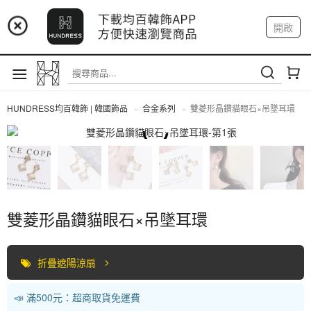
📢 市集預告：9/4-9/6 淡水捷運站
開啟
登入
註冊
📢 市集預告：9/12-9/13 八里海巡基地
我的帳戶
📢 市集預告：8/22-8/23 桃園青埔置地廣場
HUNDRESS均百韓飾 | 韓國飾品
合金系列
雙菱形晶鑽貓眼石×吊墜耳環
合金系列
雙菱形晶鑽貓眼石×吊墜耳環
折疊遮陽涼扇
📣 滿500元：超商取貨免運費