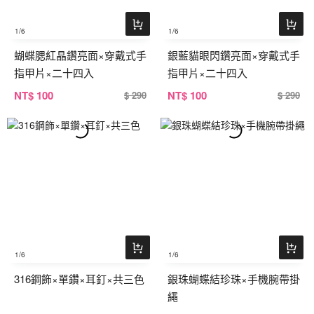
1
/6
1
/6
蝴蝶腮紅晶鑽亮面×穿戴式手
銀藍貓眼閃鑽亮面×穿戴式手
指甲片×二十四入
指甲片×二十四入
NT
$ 100
NT
$ 100
$ 290
$ 290
1
/6
1
/6
316鋼飾×單鑽×耳釘×共三色
銀珠蝴蝶結珍珠×手機腕帶掛
繩