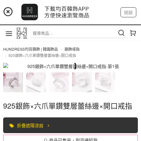
📢 市集預告：9/4-9/6 淡水捷運站
開啟
登入
註冊
📢 市集預告：9/12-9/13 八里海巡基地
我的帳戶
📢 市集預告：8/22-8/23 桃園青埔置地廣場
HUNDRESS均百韓飾 | 韓國飾品
銀飾戒指
925銀飾×六爪單鑽雙層蕾絲邊×開口戒指
全部商品
925銀飾×六爪單鑽雙層蕾絲邊×開口戒指
折疊遮陽涼扇
商品已售完，到貨通知我