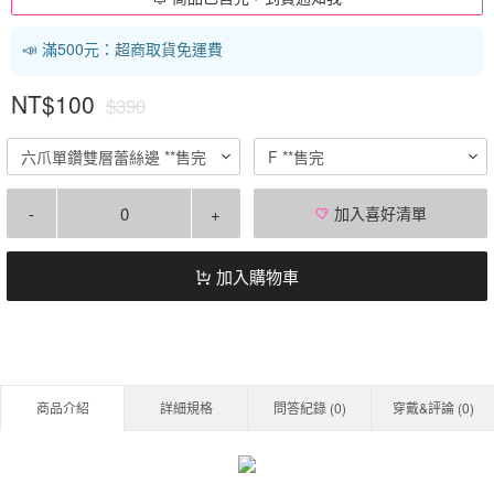
📣 滿500元：超商取貨免運費
NT$100
$390
六爪單鑽雙層蕾絲邊 **售完
F **售完
-
+
加入喜好清單
加入購物車
商品介紹
詳細規格
問答紀錄 (
0
)
穿戴&評論 (
0
)