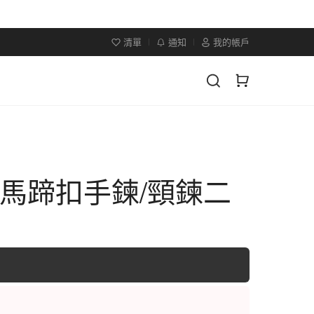
清單
通知
我的帳戶
馬蹄扣手鍊/頸鍊二