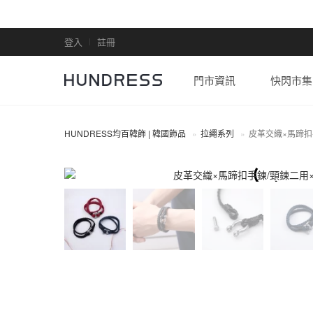
登入
註冊
門市資訊
快閃市集
HUNDRESS均百韓飾 | 韓國飾品
拉繩系列
皮革交織×馬蹄扣
拉繩系列