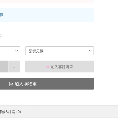
運費
0
請選尺碼
+
加入喜好清單
加入購物車
穿戴&評論 (
0
)