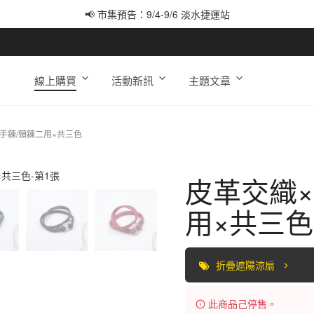
📢 市集預告：9/4-9/6 淡水捷運站
📢 市集預告：9/12-9/13 八里海巡基地
📢 市集預告：8/22-8/23 桃園青埔置地廣場
線上購買
活動新訊
主題文章
手鍊/頸鍊二用×共三色
皮革交織×
用×共三色
折疊遮陽涼扇
此商品己停售。