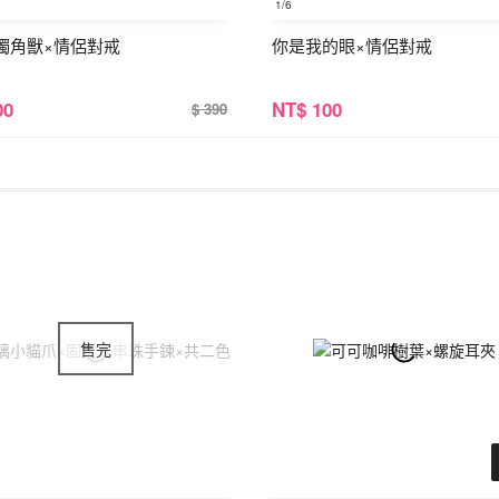
1
/6
獨角獸×情侶對戒
你是我的眼×情侶對戒
00
NT
$ 100
$ 390