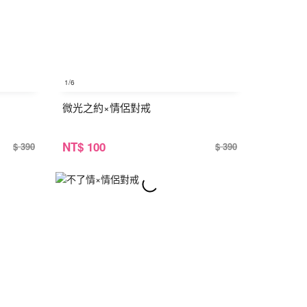
1
/6
微光之約×情侶對戒
NT
$ 100
$ 390
$ 390