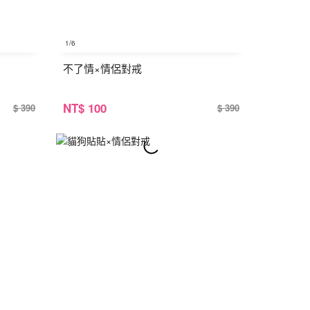
1
/6
不了情×情侶對戒
NT
$ 100
$ 390
$ 390