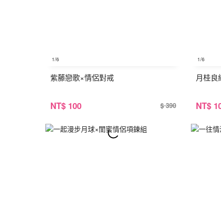
1
/6
1
/6
紫藤戀歌×情侶對戒
月桂良
NT
$ 100
NT
$ 1
$ 390