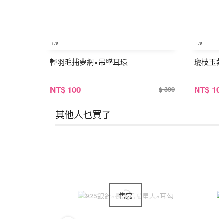
1
/6
1
/6
輕羽毛捕夢網×吊墜耳環
瓊枝玉
NT
$ 100
NT
$ 1
$ 390
其他人也買了