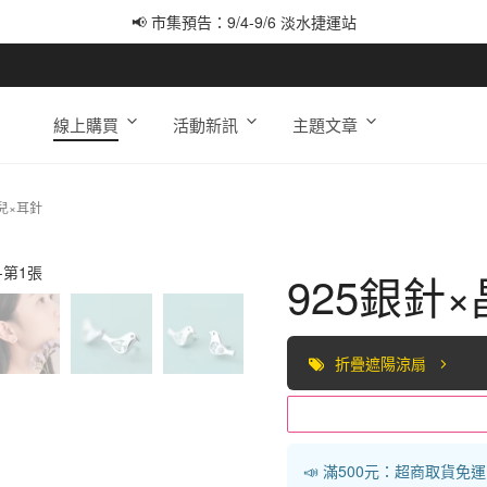
📢 市集預告：9/4-9/6 淡水捷運站
📢 市集預告：9/12-9/13 八里海巡基地
📢 市集預告：8/22-8/23 桃園青埔置地廣場
線上購買
活動新訊
主題文章
兒×耳針
925銀針
折疊遮陽涼扇
📣 滿500元：超商取貨免