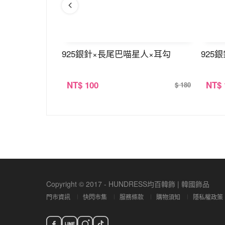
針
925銀針×長尾巴喵星人×耳勾
925
NT
$ 100
NT
$
$ 180
$ 180
Copyright © 2017 - HUNDRESS均百韓飾 | 韓國飾品
門市資訊
快閃市集
服務條款
購物須知
隱私權政策