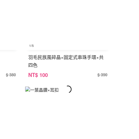
1
/5
羽毛民族風碎晶×固定式串珠手環×共
四色
NT
$ 100
$ 380
$ 390