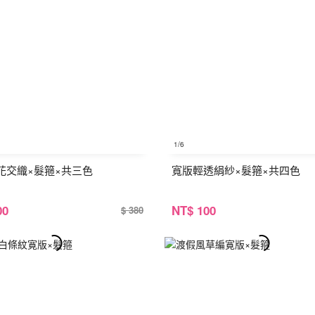
1
/6
花交織×髮箍×共三色
寬版輕透絹紗×髮箍×共四色
00
NT
$ 100
$ 380