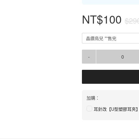
NT$100
$29
晶鑽鳥兒 **售完
-
加購：
耳針改【U型塑膠耳夾