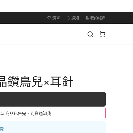
清單
通知
我的帳戶
×晶鑽鳥兒×耳針
商品已售完，到貨通知我
運費