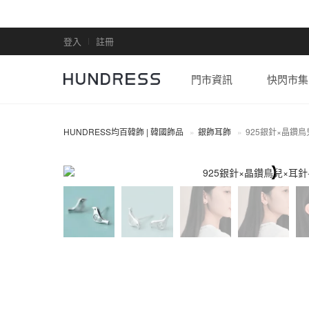
登入
註冊
門市資訊
快閃市集
HUNDRESS均百韓飾 | 韓國飾品
銀飾耳飾
925銀針×晶鑽鳥
全部商品