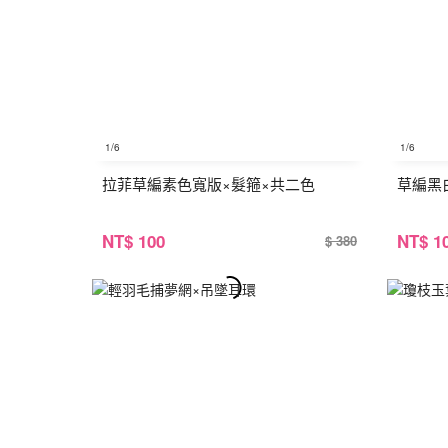
1
/6
1
/6
拉菲草編素色寬版×髮箍×共二色
草編黑
NT
$ 100
NT
$ 1
$ 380