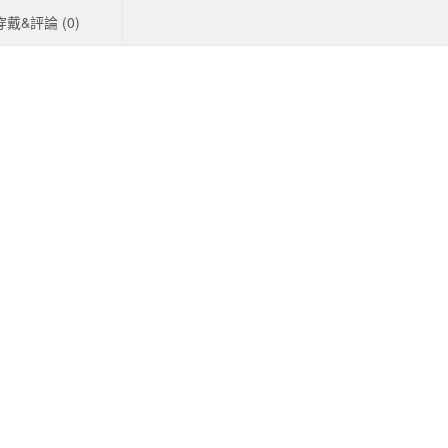
穿戴&評論 (
0
)