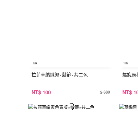
1
/6
1
/6
拉菲草編織繩×髮箍×共二色
螺旋麻
NT
$ 100
NT
$ 1
$ 380