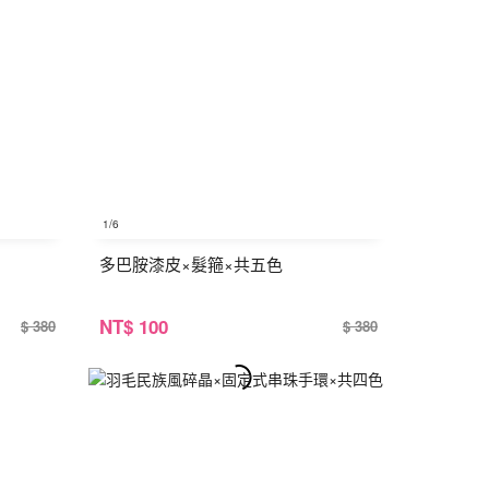
1
/6
多巴胺漆皮×髮箍×共五色
NT
$ 100
$ 380
$ 380