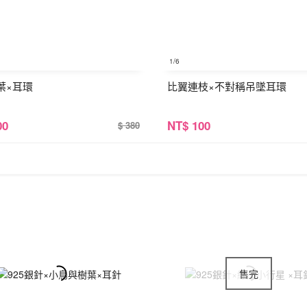
1
/6
葉×耳環
比翼連枝×不對稱吊墜耳環
00
NT
$ 100
$ 380