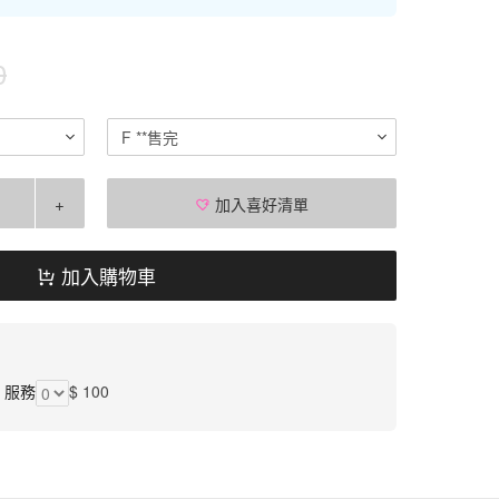
0
F **售完
+
加入喜好清單
加入購物車
】服務
$ 100