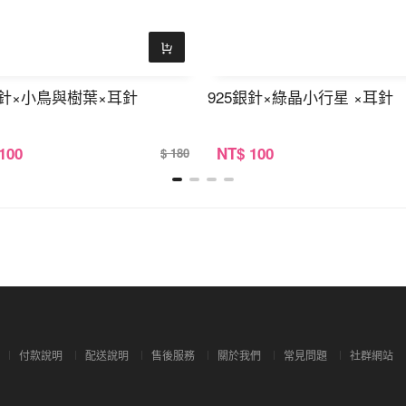
銀針×小鳥與樹葉×耳針
925銀針×綠晶小行星 ×耳針
 100
NT
$ 100
$ 180
付款說明
配送說明
售後服務
關於我們
常見問題
社群網站