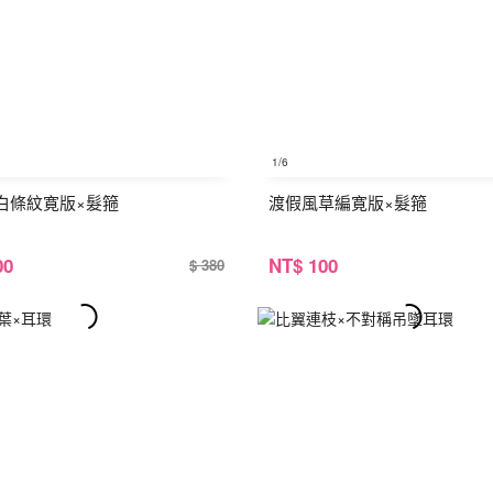
1
/6
白條紋寛版×髮箍
渡假風草編寛版×髮箍
00
NT
$ 100
$ 380