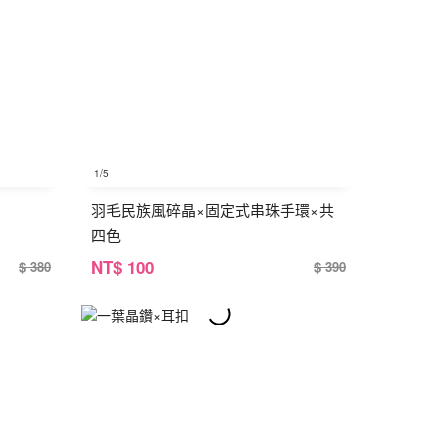
1
/5
羽毛民族風碎晶×固定式串珠手環×共
四色
NT
$ 100
$ 380
$ 390