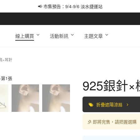
📢 市集預告：9/4-9/6 淡水捷運站
📢 市集預告：9/12-9/13 八里海巡基地
📢 市集預告：8/22-8/23 桃園青埔置地廣場
線上購買
活動新訊
主題文章
鳥×耳針
925銀針
折疊遮陽涼扇
即將完售，請把握選購