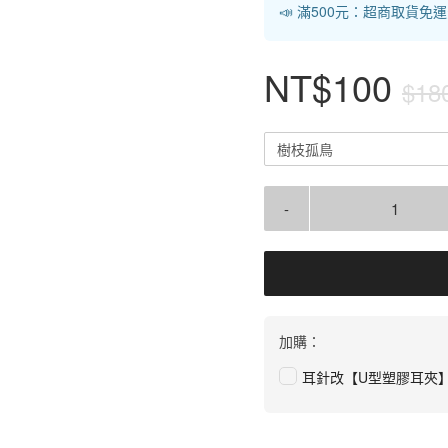
📣 滿500元：超商取貨免
NT$100
$18
樹枝孤鳥
-
加購：
耳針改【U型塑膠耳夾