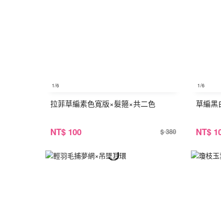
1
/6
1
/6
拉菲草編素色寬版×髮箍×共二色
草編黑
NT
$ 100
NT
$ 1
$ 380