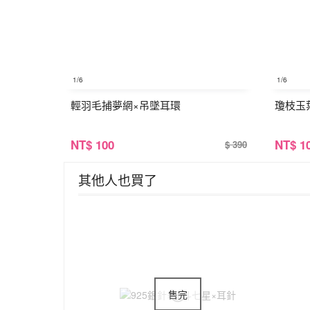
1
/6
1
/6
輕羽毛捕夢網×吊墜耳環
瓊枝玉
NT
$ 100
NT
$ 1
$ 390
其他人也買了