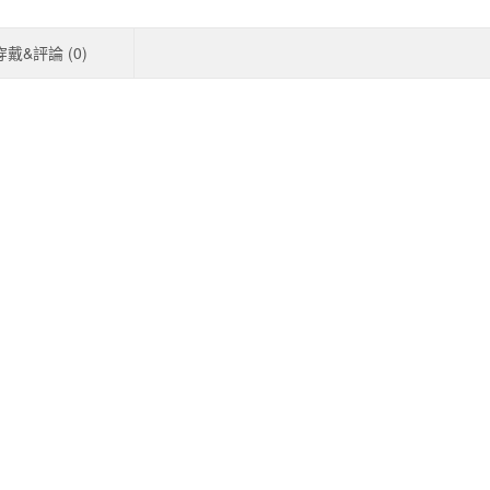
穿戴&評論 (
0
)