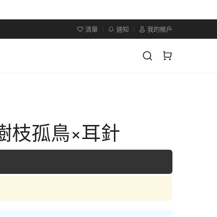
清單
通知
我的帳戶
×樹枝孤鳥×耳針