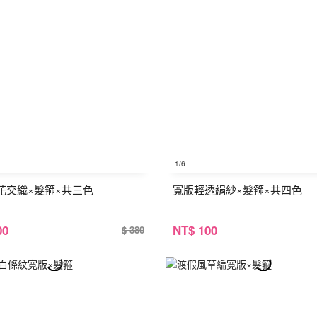
1
/6
花交織×髮箍×共三色
寬版輕透絹紗×髮箍×共四色
00
NT
$ 100
$ 380