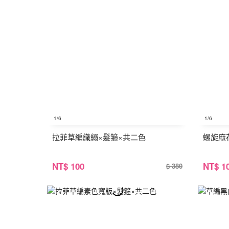
1
/6
1
/6
拉菲草編織繩×髮箍×共二色
螺旋麻
NT
$ 100
NT
$ 1
$ 380