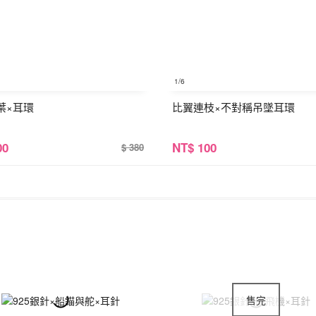
1
/6
葉×耳環
比翼連枝×不對稱吊墜耳環
00
NT
$ 100
$ 380