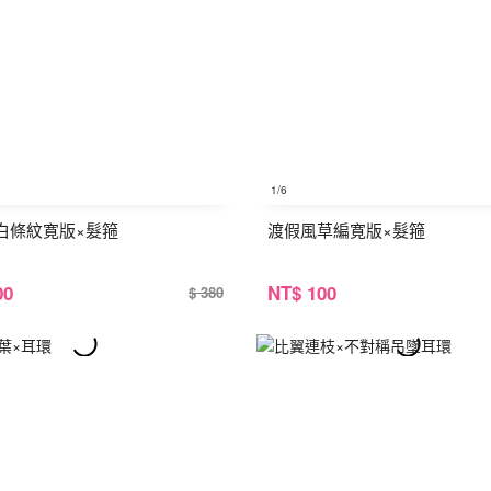
1
/6
白條紋寛版×髮箍
渡假風草編寛版×髮箍
00
NT
$ 100
$ 380