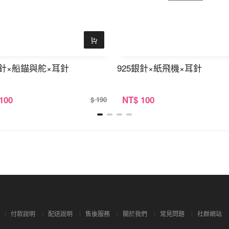
銀針×船錨與舵×耳針
925銀針×紙飛機×耳針
 100
NT
$ 100
$ 190
付款說明
配送說明
售後服務
關於我們
常見問題
社群網站