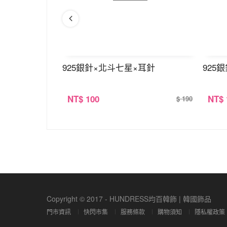
塊×耳針
925銀針×北斗七星×耳針
925
NT
$ 100
NT
$
$ 190
$ 190
Copyright © 2017 - HUNDRESS均百韓飾 | 韓國飾品
門市資訊
快閃市集
服務條款
購物須知
隱私權政策