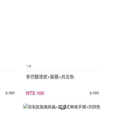
1
/6
多巴胺漆皮×髮箍×共五色
NT
$ 100
$ 380
$ 380