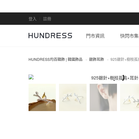
登入
註冊
門市資訊
快閃市集
HUNDRESS均百韓飾 | 韓國飾品
銀飾耳飾
925銀針×樹枝孤
全部商品