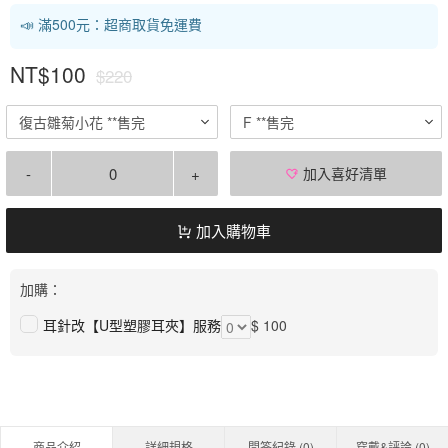
📣 滿500元：超商取貨免運費
NT$100
$220
復古雛菊小花 **售完
F **售完
-
+
加入喜好清單
加入購物車
加購：
耳針改【U型塑膠耳夾】服務
$ 100
商品介紹
詳細規格
問答紀錄 (
0
)
穿戴&評論 (
0
)