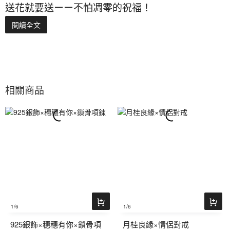
送花就要送ーー不怕凋零的祝福！
閱讀全文
相關商品
1
/6
1
/6
925銀飾×穗穗有你×鎖骨項
月桂良緣×情侶對戒