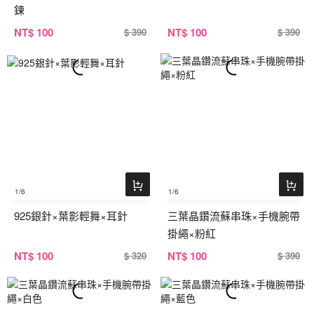
鍊
NT
$ 100
NT
$ 100
$ 390
$ 390
1
/6
1
/6
925銀針×葉影輕舞×耳針
三葉晶鑽流蘇串珠×手機腕帶
掛繩×粉紅
NT
$ 100
NT
$ 100
$ 320
$ 390