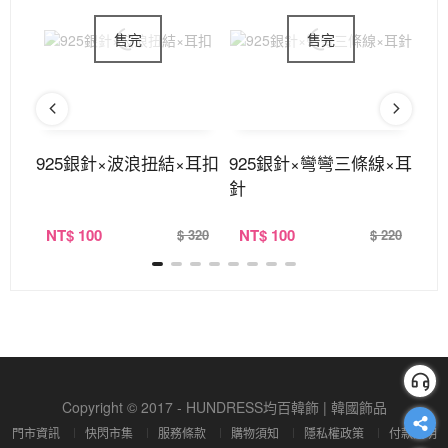
針
925銀針×波浪扭結×耳扣
925銀針×彎彎三條線×耳
9
針
NT
$ 100
NT
$ 100
N
320
$ 320
$ 220
Copyright © 2017 - HUNDRESS均百韓飾 | 韓國飾品
門市資訊
快閃市集
服務條款
購物須知
隱私權政策
付款說明