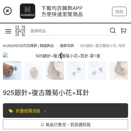
📢 市集預告：9/4-9/6 淡水捷運站
開啟
登入
註冊
📢 市集預告：9/12-9/13 八里海巡基地
我的帳戶
📢 市集預告：8/22-8/23 桃園青埔置地廣場
HUNDRESS均百韓飾 | 韓國飾品
銀飾耳飾
925銀針×復古雛菊小花×耳針
全部商品
925銀針×復古雛菊小花×耳針
折疊遮陽涼扇
商品已售完，到貨通知我