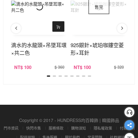
墜耳
滴水的水龍頭×吊墜耳環
925銀針×琥珀咖鏤空菱
9
×共二色
形×耳針
式
NT
$ 100
NT
$ 100
N
390
$ 360
$ 320
Copyright © 2017 - HUNDRESS均百韓飾 | 韓國飾品
門市資訊
快閃市集
服務條款
購物須知
隱私權政策
付款說明
配送說明
售後服務
關於我們
常見問題
社群網站