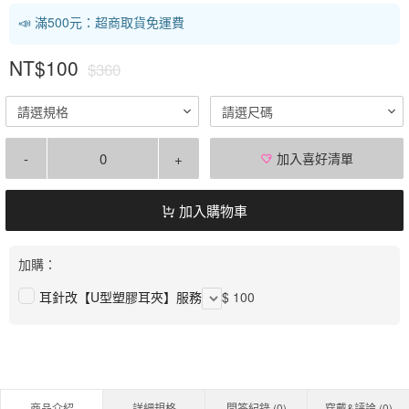
📣 滿500元：超商取貨免運費
NT$100
$360
請選規格
請選尺碼
-
+
加入喜好清單
加入購物車
加購：
耳針改【U型塑膠耳夾】服務
$ 100
商品介紹
詳細規格
問答紀錄 (
0
)
穿戴&評論 (
0
)