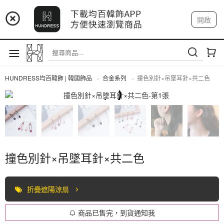
📢 市集預告：9/4-9/6 淡水捷運站
開啟
登入
註冊
📢 市集預告：9/12-9/13 八里海巡基地
我的帳戶
📢 市集預告：8/22-8/23 桃園青埔置地廣場
HUNDRESS均百韓飾 | 韓國飾品
合金系列
撞色別針×吊墜耳針×共二色
合金系列
撞色別針×吊墜耳針×共二色
折疊遮陽涼扇
商品已售完，到貨通知我