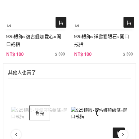
1
/6
1
/6
925銀飾×復古疊加愛心×開
925銀飾×祥雲貓眼石×開口
口戒指
戒指
NT
$ 100
NT
$ 100
$ 390
$ 390
其他人也買了