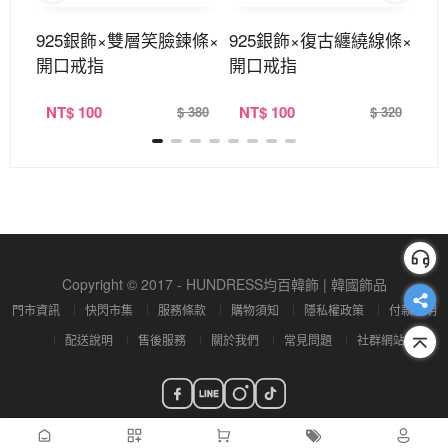
麻花
925銀飾×雙層笑臉鍊條×
925銀飾×復古纏繞線條×
水
開口戒指
開口戒指
共
NT
$ 100
NT
$ 100
N
290
$ 380
$ 320
Copyright © 2017 - HUNDRESS均百韓飾 | 韓國飾品
門市資訊
快閃市集
服務條款
購物須知
隱私權政策
付款說明
配送說明
售後服務
關於我們
常見問題
社群網站