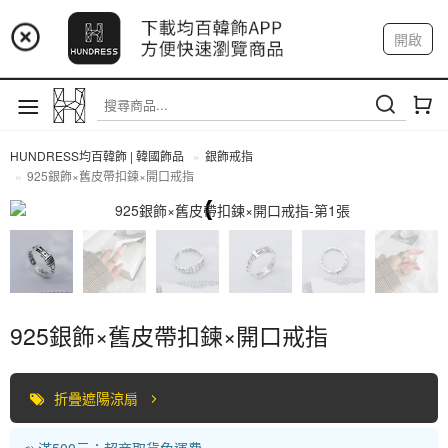
📢 市集預告：9/4-9/6 淡水捷運站
開啟
登入
註冊
📢 市集預告：9/12-9/13 八里海巡基地
我的帳戶
📢 市集預告：8/22-8/23 桃園青埔置地廣場
HUNDRESS均百韓飾 | 韓國飾品
銀飾戒指
925銀飾×舊皮帶扣鍊×開口戒指
全部商品
925銀飾×舊皮帶扣鍊×開口戒指
折疊遮陽涼扇
📣 滿500元：超商取貨免運費