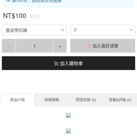
NT$100
$320
舊皮帶扣鍊
F
-
+
加入喜好清單
加入購物車
商品介紹
詳細規格
問答紀錄 (
0
)
穿戴&評論 (
0
)