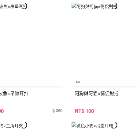
1
/6
波魚×吊墜耳扣
阿狗與阿貓×情侶對戒
00
NT
$ 100
$ 390