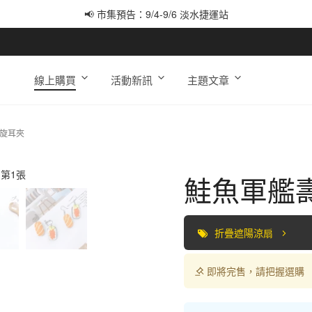
📢 市集預告：9/4-9/6 淡水捷運站
📢 市集預告：9/12-9/13 八里海巡基地
📢 市集預告：8/22-8/23 桃園青埔置地廣場
線上購買
活動新訊
主題文章
螺旋耳夾
鮭魚軍艦
折疊遮陽涼扇
即將完售，請把握選購