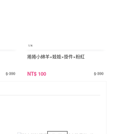
1
/4
捲捲小綿羊×娃娃×掛件×粉紅
NT
$ 100
$ 390
$ 390