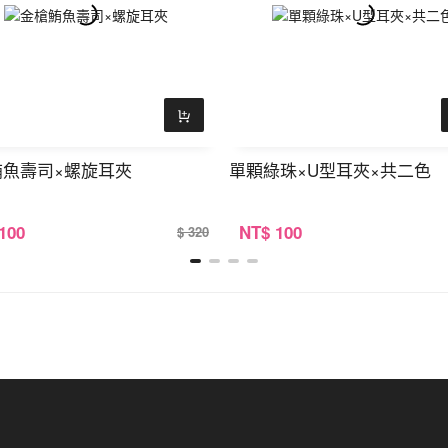
鮪魚壽司×螺旋耳夾
單顆綠珠×U型耳夾×共二色
 100
NT
$ 100
$ 320