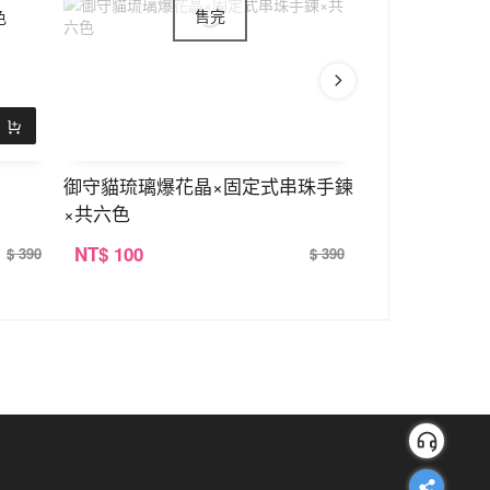
御守貓琉璃爆花晶×固定式串珠手鍊
晶玉珍珠交叉×
×共六色
NT
$ 100
NT
$ 100
$ 390
$ 390