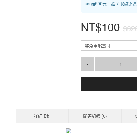
📣 滿500元：超商取貨免
NT$100
$32
鮭魚軍艦壽司
-
詳細規格
問答紀錄 (
0
)