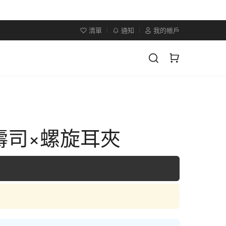
清單
通知
我的帳戶
壽司×螺旋耳夾