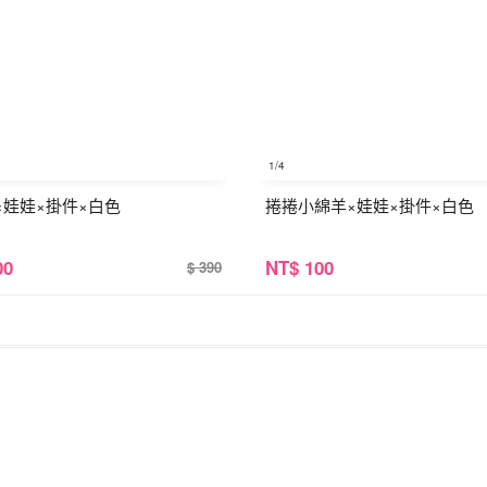
1
/4
×娃娃×掛件×白色
捲捲小綿羊×娃娃×掛件×白色
00
NT
$ 100
$ 390