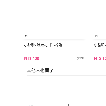
1
/6
1
/6
小駱駝×娃娃×掛件×棕咖
小駱駝
NT
$ 100
NT
$ 1
$ 390
其他人也買了