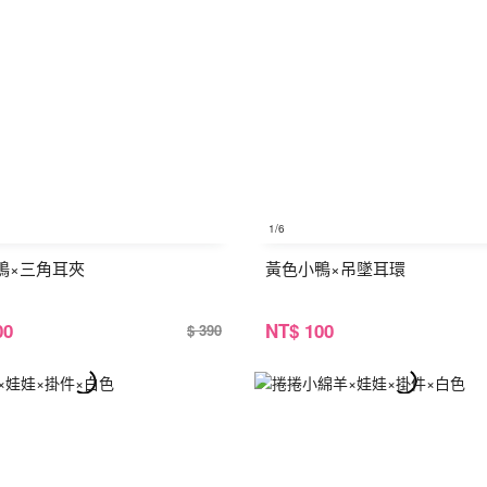
1
/6
鴨×三角耳夾
黃色小鴨×吊墜耳環
00
NT
$ 100
$ 390