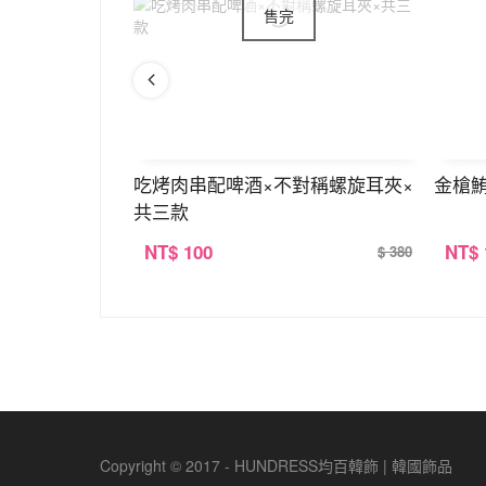
U型耳夾
吃烤肉串配啤酒×不對稱螺旋耳夾×
金槍
共三款
NT
$ 100
NT
$
$ 390
$ 380
Copyright © 2017 - HUNDRESS均百韓飾 | 韓國飾品