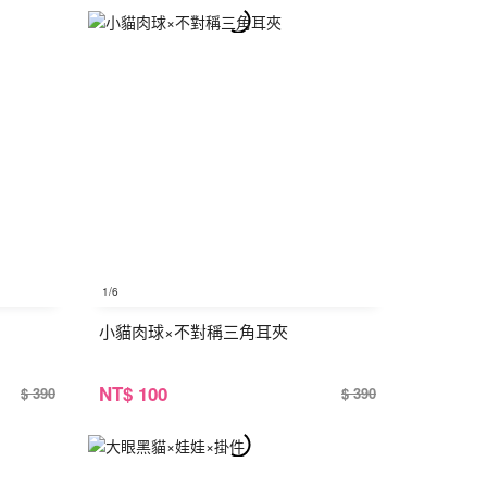
1
/6
小貓肉球×不對稱三角耳夾
NT
$ 100
$ 390
$ 390