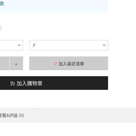
運費
0
F
+
加入喜好清單
加入購物車
穿戴&評論 (
0
)