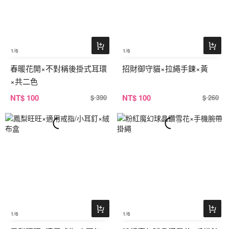
1
/6
1
/6
春暖花開×不對稱後掛式耳環
招財御守貓×拉繩手鍊×黃
×共二色
NT
$ 100
NT
$ 100
$ 390
$ 260
1
/6
1
/6