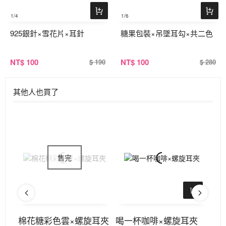
1
/4
1
/6
925銀針×雪花片×耳針
糖果包裝×吊墜耳勾×共二色
NT
$ 100
NT
$ 100
$ 190
$ 280
其他人也買了
夾
棉花糖彩色雲×螺旋耳夾
喝一杯咖啡×螺旋耳夾
月