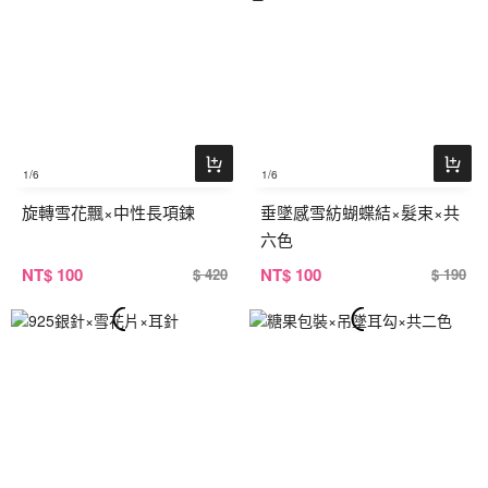
1
/6
1
/6
旋轉雪花飄×中性長項鍊
垂墜感雪紡蝴蝶結×髮束×共
六色
NT
$ 100
NT
$ 100
$ 420
$ 190