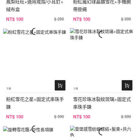
鳳梨旺旺×適用戒指/小耳釘×
粉紅魔幻球晶鑽雪花×手機腕
絨布盒
帶掛繩
NT
$ 100
NT
$ 100
$ 250
$ 390
1
/6
1
/6
粉紅雪花之星×固定式串珠手
雪花珍珠冰裂紋琉璃×固定式
鍊
串珠手鍊
NT
$ 100
NT
$ 100
$ 390
$ 390