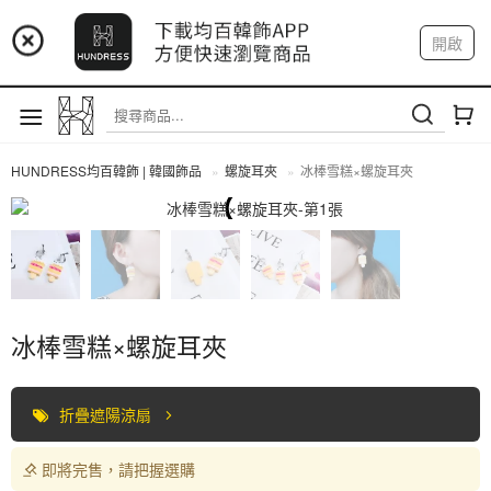
📢 市集預告：9/4-9/6 淡水捷運站
開啟
登入
註冊
📢 市集預告：9/12-9/13 八里海巡基地
我的帳戶
📢 市集預告：8/22-8/23 桃園青埔置地廣場
HUNDRESS均百韓飾 | 韓國飾品
螺旋耳夾
冰棒雪糕×螺旋耳夾
螺旋耳夾
冰棒雪糕×螺旋耳夾
折疊遮陽涼扇
即將完售，請把握選購