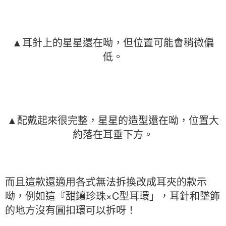
▲耳針上的星星還在呦，但位置可能會稍微偏
低。
▲配戴起來很完整，星星的造型還在呦，位置大
約落在耳垂下方。
而且這款還適用各式無法拆換改成耳夾的款示
呦，例如這『甜鑲珍珠×C型耳環」，耳針和墜飾
的地方沒有圓扣環可以拆呀！