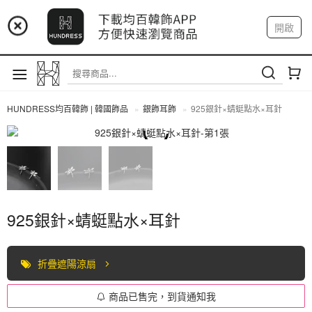
📢 市集預告：9/4-9/6 淡水捷運站
開啟
登入
註冊
📢 市集預告：9/12-9/13 八里海巡基地
我的帳戶
📢 市集預告：8/22-8/23 桃園青埔置地廣場
HUNDRESS均百韓飾 | 韓國飾品
銀飾耳飾
925銀針×蜻蜓點水×耳針
全部商品
925銀針×蜻蜓點水×耳針
折疊遮陽涼扇
商品已售完，到貨通知我