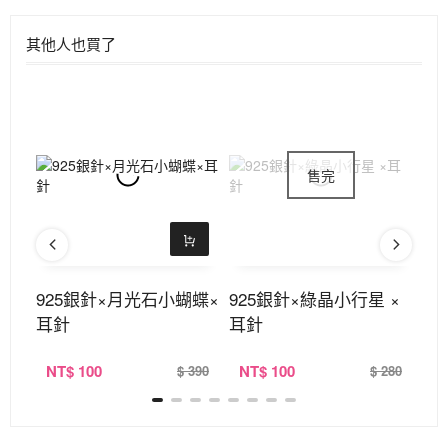
其他人也買了
針
925銀針×月光石小蝴蝶×
925銀針×綠晶小行星 ×
9
耳針
耳針
環
NT
$ 100
NT
$ 100
N
280
$ 390
$ 280