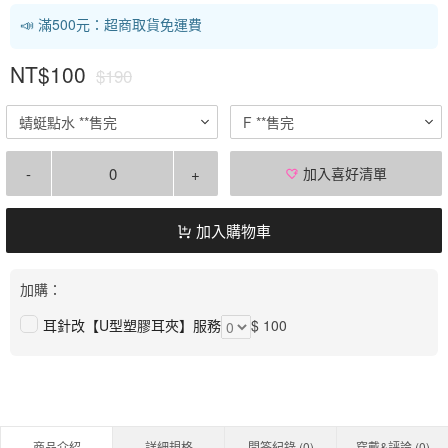
📣 滿500元：超商取貨免運費
NT$100
$190
蜻蜓點水 **售完
F **售完
-
+
加入喜好清單
加入購物車
加購：
耳針改【U型塑膠耳夾】服務
$ 100
商品介紹
詳細規格
問答紀錄 (
0
)
穿戴&評論 (
0
)