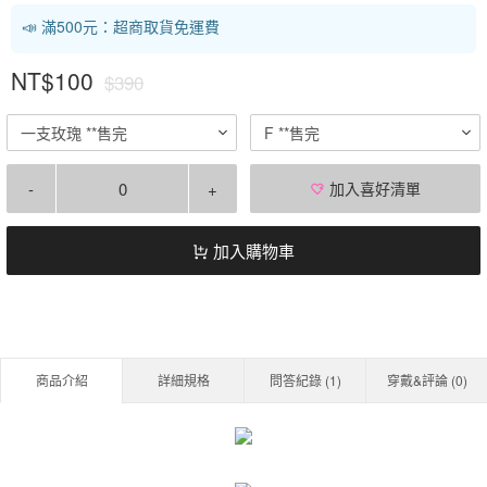
📣 滿500元：超商取貨免運費
NT$100
$390
一支玫瑰 **售完
F **售完
-
+
加入喜好清單
加入購物車
商品介紹
詳細規格
問答紀錄 (
1
)
穿戴&評論 (
0
)