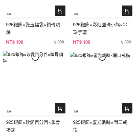
1
/6
1
/6
925銀飾×綠玉福袋×鎖骨項
925銀飾×彩虹圓珠小熊×串
鍊
珠手環
NT
$ 100
NT
$ 100
$ 390
$ 390
1
/6
1
/6
925銀飾×珍愛百分百×鎖骨
925銀飾×鎏光軌跡×開口戒
項鍊
指