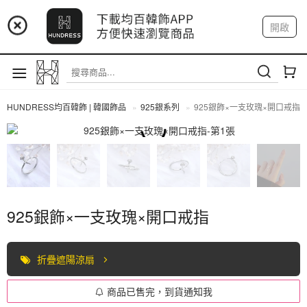
📢 市集預告：9/4-9/6 淡水捷運站
開啟
登入
註冊
📢 市集預告：9/12-9/13 八里海巡基地
我的帳戶
📢 市集預告：8/22-8/23 桃園青埔置地廣場
HUNDRESS均百韓飾 | 韓國飾品
925銀系列
925銀飾×一支玫瑰×開口戒指
925銀系列
925銀飾×一支玫瑰×開口戒指
折疊遮陽涼扇
商品已售完，到貨通知我