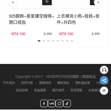
環
925銀飾×星星鏤空線條×
上衣裸背小熊×娃娃×掛
三
開口戒指
件×共四色
件
NT
$ 100
NT
$ 100
N
390
$ 390
$ 390
Copyright © 2017 - HUNDRESS均百韓飾 | 韓國飾品
門市資訊
快閃市集
服務條款
購物須知
隱私權政策
付款說明
配送說明
售後服務
關於我們
常見問題
社群網站