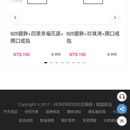
墜耳
925銀飾×四葉幸福花語×
925銀飾×珍珠灣×開口戒
傲
開口戒指
指
NT
$ 100
NT
$ 100
N
390
$ 390
$ 390
Copyright © 2017 - HUNDRESS均百韓飾 | 韓國飾品
門市資訊
快閃市集
服務條款
購物須知
隱私權政策
付款說明
配送說明
售後服務
關於我們
常見問題
社群網站