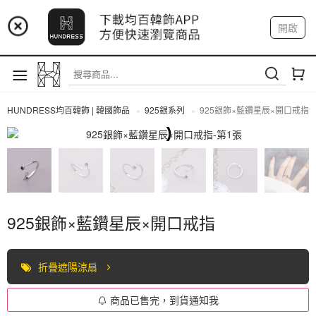
📢 市集預告：9/4-9/6 淡水捷運站
開啟
登入
註冊
📢 市集預告：9/12-9/13 八里海巡基地
我的帳戶
📢 市集預告：8/22-8/23 桃園青埔置地廣場
HUNDRESS均百韓飾 | 韓國飾品
925銀系列
925銀飾×藍鑽星辰×開口戒指
925銀系列
925銀飾×藍鑽星辰×開口戒指
折疊遮陽涼扇
商品已售完，到貨通知我