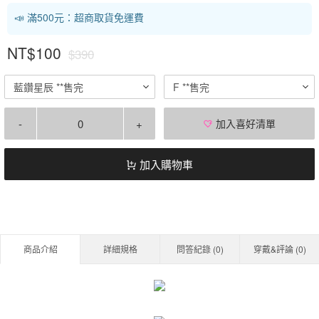
📣 滿500元：超商取貨免運費
NT$100
$390
藍鑽星辰 **售完
F **售完
-
+
加入喜好清單
加入購物車
商品介紹
詳細規格
問答紀錄 (
0
)
穿戴&評論 (
0
)